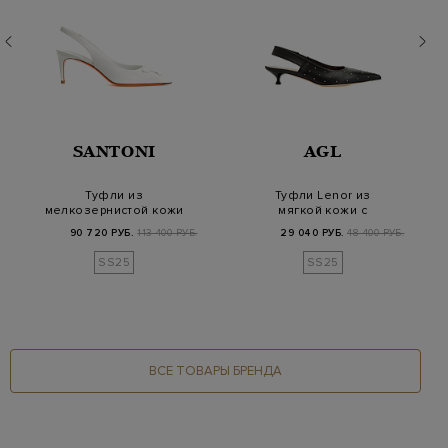
SANTONI
AGL
Туфли из
Туфли Lenor из
мелкозернистой кожи
мягкой кожи с
с деталью Double
каблуком kitten heel и
90 720 РУБ.
113 400 РУБ.
29 040 РУБ.
48 400 РУБ.
Buckle
за…
SS25
SS25
ВСЕ ТОВАРЫ БРЕНДА