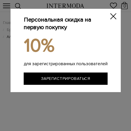
0
Персональная скидка на
Главная
Женщинам
Женская обувь
/
/
первую покупку
Брендовые женские туфли
/
Алые туфли-лодочки из телячьей кожи
/
10%
для зарегистрированных пользователей
ЗАРЕГИСТРИРОВАТЬСЯ