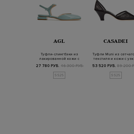
NTONI
AGL
CASADEI
елкозернистой
Туфли-слингбэки из
Туфли Muni из сетчат
талью Double
лакированной кожи с
текстиля и кожи с уз
uckle
фигурным каблук…
ремешк…
Б.
113 400 РУБ.
27 780 РУБ.
46 300 РУБ.
53 520 РУБ.
89 200 Р
SS25
SS25
SS25