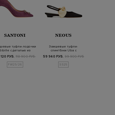
SANTONI
NEOUS
SANT
шевые туфли-лодочки
Замшевые туфли-
Туфли-слин
Sibille с деталью из
слингбэки Uba с
гладкой 
кристаллов
моделируемыми бантами
лакированны
 120 РУБ.
118 900 РУБ.
59 940 РУБ.
99 900 РУБ.
63 680 РУБ.
7
FW25/26
SS25
SS2