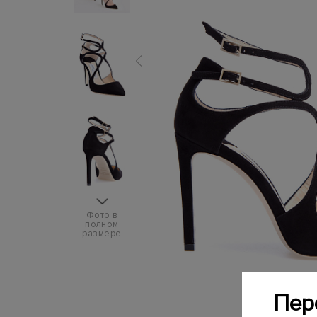
Фото в
полном
размере
Пер