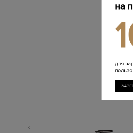
на 
для за
пользо
ЗАРЕ