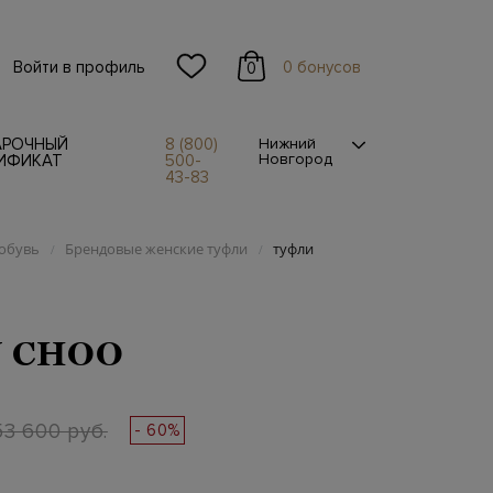
Войти в профиль
0 бонусов
0
АРОЧНЫЙ
8 (800)
Нижний
Новгород
ИФИКАТ
500-
43-83
обувь
Брендовые женские туфли
туфли
/
/
 CHOO
53 600 руб.
- 60%