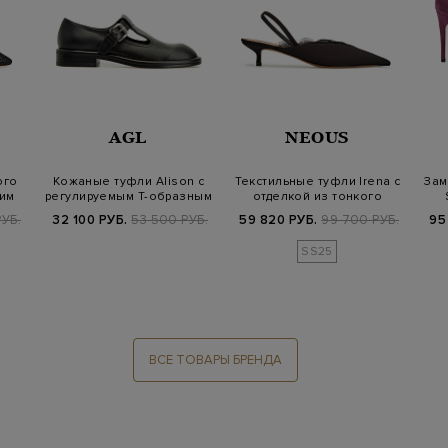
AGL
NEOUS
ого
Кожаные туфли Alison с
Текстильные туфли Irena с
Зам
ким
регулируемым Т-образным
отделкой из тонкого
ремешко…
кружева
УБ.
32 100 РУБ.
53 500 РУБ.
59 820 РУБ.
99 700 РУБ.
95
SS25
ВСЕ ТОВАРЫ БРЕНДА