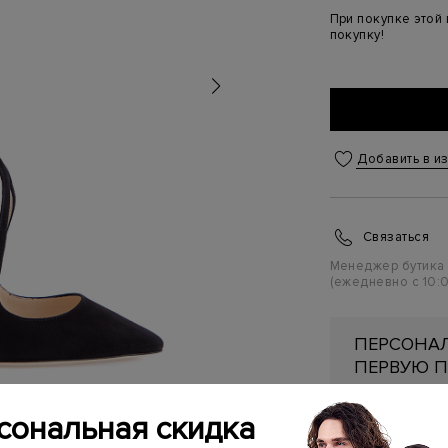
При покупке этой
покупку!
Добавить в и
Связаться
Менеджер бутика
(ежедневно с 10:0
ПЕРСОНАЛ
ПЕРВУЮ П
Подробнее
сональная скидка