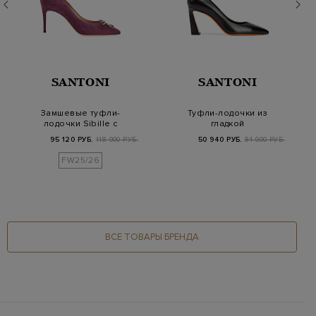
SANTONI
SANTONI
Замшевые туфли-
Туфли-лодочки из
лодочки Sibille с
гладкой
деталью из
полированной кожи
95 120 РУБ.
118 900 РУБ.
50 940 РУБ.
84 900 РУБ.
кристаллов
FW25/26
ВСЕ ТОВАРЫ БРЕНДА