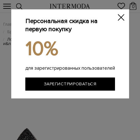
0
Персональная скидка на
Главная
Женщинам
Женская обувь
/
/
первую покупку
Брендовые женские туфли
/
Лодочки Romy с&nbsp;градиентным эффектом
/
10%
и&nbsp;мерцающим покрытием
для зарегистрированных пользователей
ЗАРЕГИСТРИРОВАТЬСЯ