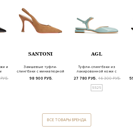
SANTONI
AGL
жи и
Замшевые туфли-
Туфли-слингбэки из
м
слингбэки с миниатюрной
лакированной кожи с
пряжкой
фигурным каблук…
м
 РУБ.
98 900 РУБ.
27 780 РУБ.
46 300 РУБ.
5
SS25
ВСЕ ТОВАРЫ БРЕНДА