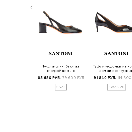
ITO ROSSI
SANTONI
SANTONI
очки Piper Pump
Туфли-слингбэки из
Туфли-лодочки из ко
атистой замши
гладкой кожи с
замши с фигурны
лакированным мыском
вырезом
УБ.
59 700 РУБ.
63 680 РУБ.
79 600 РУБ.
91 840 РУБ.
114 800
SS25
FW25/26