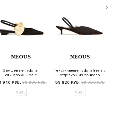
NEOUS
NEOUS
A
Замшевые туфли-
Текстильные туфли Irena с
Кожаные туф
слингбэки Uba с
отделкой из тонкого
регулируемы
оделируемыми бантами
кружева
реме
9 940 РУБ.
99 900 РУБ.
59 820 РУБ.
99 700 РУБ.
32 100 РУБ.
SS25
SS25