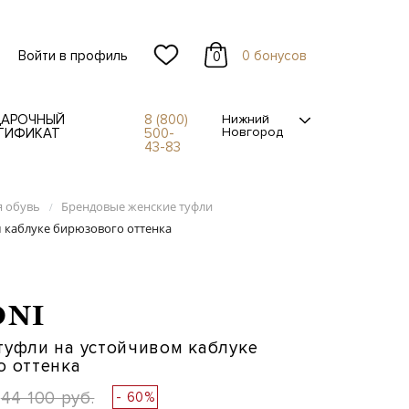
Войти в профиль
0 бонусов
0
АРОЧНЫЙ
8 (800)
Нижний
Новгород
ТИФИКАТ
500-
43-83
я обувь
Брендовые женские туфли
/
 каблуке бирюзового оттенка
ONI
уфли на устойчивом каблуке
о оттенка
44 100 руб.
- 60%