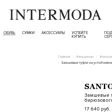
ОБУВЬ
СУМКИ
АКСЕССУАРЫ
УСПЕЙТЕ
ПОД
КУПИТЬ
СЕР
Главная
Женщинам
Женска
/
/
Замшевые туфли на устойчивом
/
SANT
Замшевые т
бирюзовог
17 640 руб.