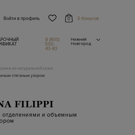
Войти в профиль
0 бонусов
0
АРОЧНЫЙ
8 (800)
Нижний
Новгород
ИФИКАТ
500-
43-83
сумки из натуральной кожи
ъемным стеганым узором
NA FILIPPI
я отделениями и объемным
зором