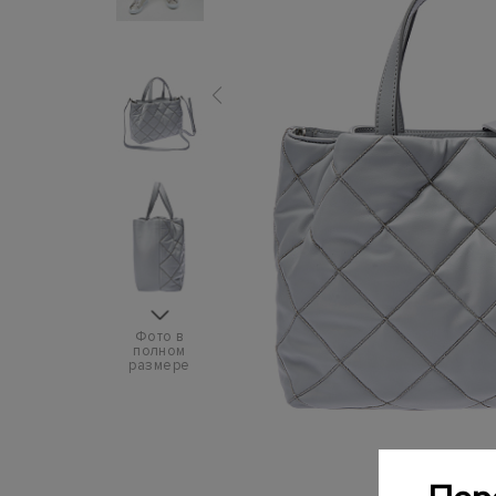
Фото в
полном
размере