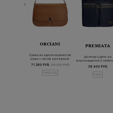
CIANI
ORCIANI
PREMIATA
з замши со
Сумка из крупнозернистой
Шоппер Lights из
мешком и литой
кожи с литой застежкой-
влагозащитного нейло
талью
логоти…
кожаными дет…
Б.
99 400 РУБ.
71 280 РУБ.
89 100 РУБ.
38 400 РУБ.
25/26
FW25/26
SS25