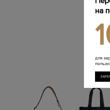
Пер
на 
для за
пользо
ЗАРЕ