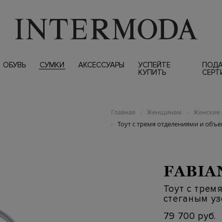
ОБУВЬ
СУМКИ
АКСЕССУАРЫ
УСПЕЙТЕ
ПОД
КУПИТЬ
СЕРТ
Главная
Женщинам
Женские 
/
/
Тоут с тремя отделениями и об
/
FABIA
Тоут с трем
стеганым у
79 700 руб.