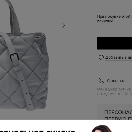
При покупке этой
покупку!
Добавить в и
Связаться
Менеджер бутика
(ежедневно с 10:0
ПЕРСОНАЛ
ПЕРВУЮ П
Подробнее