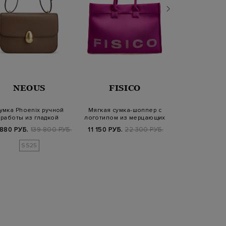
NEOUS
FISICO
ORCI
умка Phoenix ручной
Мягкая сумка-шоппер с
Клатч из мягк
работы из гладкой
логотипом из мерцающих
кожи с мер
телячьей кожи
стразов
цепочк
880 РУБ.
139 800 РУБ.
11 150 РУБ.
22 300 РУБ.
63 840 РУБ.
7
SS25
FW25/