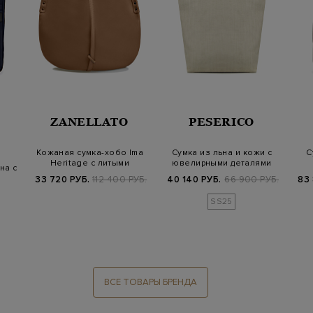
ZANELLATO
PESERICO
Кожаная сумка-хобо Ima
Сумка из льна и кожи с
С
Heritage с литыми
ювелирными деталями
на с
заклепками
Punto Luce
33 720 РУБ.
112 400 РУБ.
40 140 РУБ.
66 900 РУБ.
83 
SS25
ВСЕ ТОВАРЫ БРЕНДА