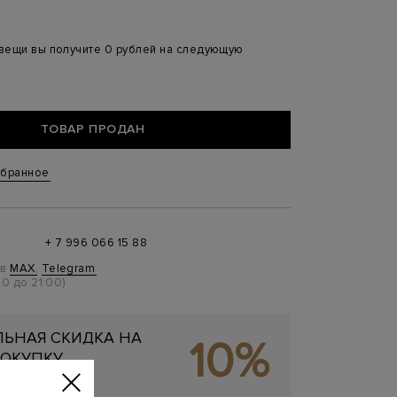
 вещи вы получите 0 рублей на следующую
ТОВАР ПРОДАН
збранное
+ 7 996 066 15 88
 в
MAX
,
Telegram
0 до 21:00)
ЬНАЯ СКИДКА НА
10%
ОКУПКУ