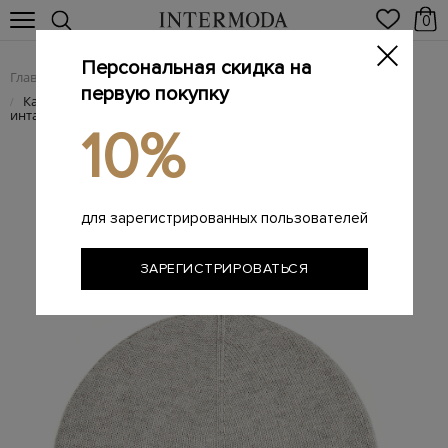
0
Персональная скидка на
Главная
Мужчинам
Аксессуары
Головные уборы
/
/
/
первую покупку
Кашемировая шапка из коллекции Platinum с узором-
/
интарсией
10%
для зарегистрированных пользователей
ЗАРЕГИСТРИРОВАТЬСЯ