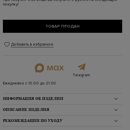
покупку!
ТОВАР ПРОДАН
Добавить в избранное
Telegram
Ежедневно с 10:00 до 21:00
ИНФОРМАЦИЯ ОБ ИЗДЕЛИИ
Материал: кашемир 100%
ОПИСАНИЕ ИЗДЕЛИЯ
Стиль: Шапки
Цвет: Серый
Лаконичная мужская шапка из коллекции Platinum от Eleventy
РЕКОМЕНДАЦИИ ПО УХОДУ
Артикул: j77cplj12 913-00
создана в пепельно-сером оттенке. Модель из двухслойной
пряжи на основе ценных волокон кашемира надежно