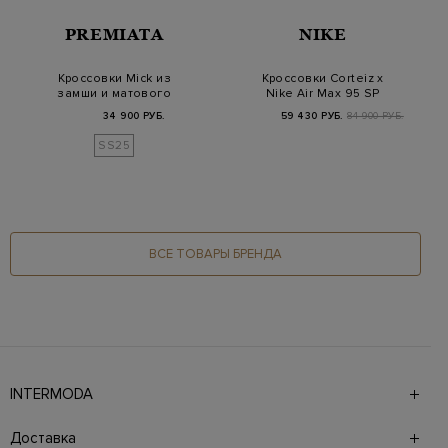
PREMIATA
NIKE
Кроссовки Mick из
Кроссовки Corteiz x
замши и матового
Nike Air Max 95 SP
влагозащитного
'Rules the Worl…
34 900 РУБ.
59 430 РУБ.
84 900 РУБ.
текс…
SS25
ВСЕ ТОВАРЫ БРЕНДА
INTERMODA
Галерея бутиков INTERMODA представляет более 60
брендов на 4 этажах в самом центре города. На сайте
Доставка
также презентованы новинки с последних показов и