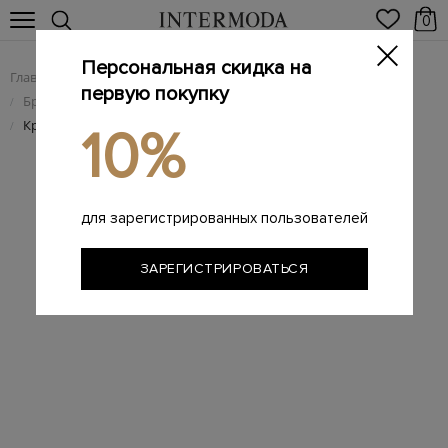
0
Персональная скидка на
Главная
Мужчинам
Брендовая мужская обувь
/
/
первую покупку
Брендовые мужские кроссовки
/
Кроссовки из матовой кожи с подкладкой из неопрена
/
10%
для зарегистрированных пользователей
ЗАРЕГИСТРИРОВАТЬСЯ