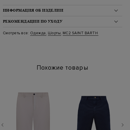
ИНФОРМАЦИЯ ОБ ИЗДЕЛИИ
Материал: лен 100%
РЕКОМЕНДАЦИИ ПО УХОДУ
На модели: 181/99/83/95 на модели размер L
Стиль: Льняные
Стирка: Обычная стирка при температуре воды до 30 градусов
Смотреть все:
Одежда
,
Шорты
,
MC2 SAINT BARTH
Цвет: Бежевый
Отбеливание: Отбеливание запрещено
Артикул: MARSEILLE 00275H
Сушка: Барабанная сушка запрещена
Наличие карманов: Да
Химчистка: Сухая чистка запрещена
Глажение: Глажка при температуре подошвы утюга до 110
градусов
Похожие товары