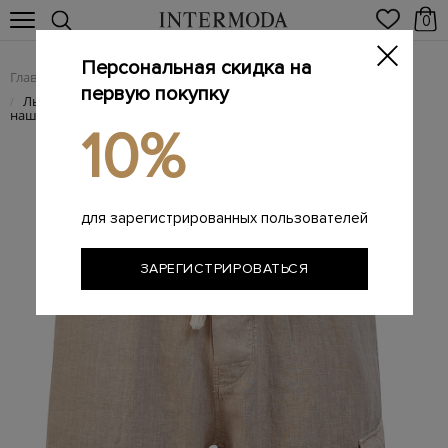
0
Персональная скидка на
Главная
Мужчинам
Одежда
Шорты
/
/
/
первую покупку
Льняные шорты с эластичным поясом на кулиске и
/
нашивкой
10%
для зарегистрированных пользователей
ЗАРЕГИСТРИРОВАТЬСЯ