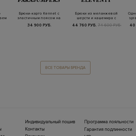
PARAJUMPERS
ELEVENTY
о
Брюки-карго Kennet c
Брюки из меланжевой
Одн
раем
эластичным поясом на
шерсти и кашемира с
spr
кулиске и па…
карманами-карг…
34 900 РУБ.
44 760 РУБ.
74 600 РУБ.
40
ВСЕ ТОВАРЫ БРЕНДА
Индивидуальный пошив
Программа лояльности
ны СНГ
Ежегодно в бутики
ы
Контакты
Гарантия подлинности
Stefano Ricci, Brioni,
ет-
Нижний Новгород, ул.
жбой
Canali приезжают