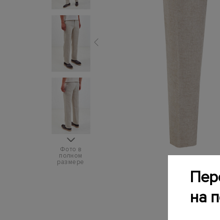
Фото в
полном
размере
Пер
на 