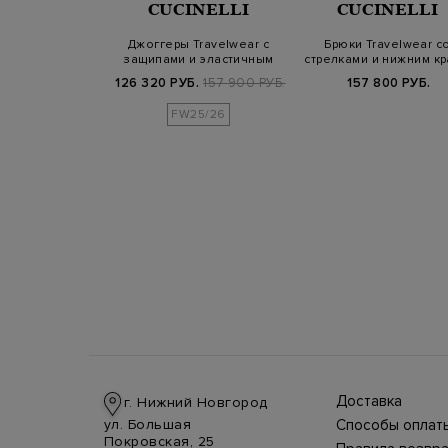
NALI
CUCINELLI
CUCINELLI
r Fit из шерсти
Джоггеры Travelwear с
Брюки Travelwear с
й окантовкой
защипами и эластичным
стрелками и нижним к
низом на м…
на молнии
Б.
69 600 РУБ.
126 320 РУБ.
157 900 РУБ.
157 800 РУБ.
FW25/26
Доставка
г. Нижний Новгород
Доставка в стра
ул. Большая
Способы оплат
производится
Оплата в интерн
Покровская, 25
курьерской слу