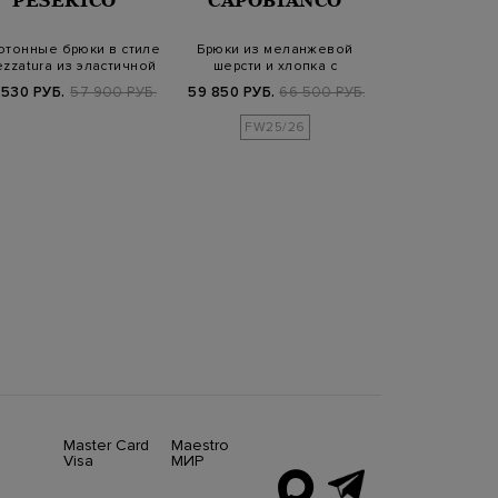
PESERICO
CAPOBIANCO
ELEV
отонные брюки в стиле
Брюки из меланжевой
Брюки из вельв
ezzatura из эластичной
шерсти и хлопка с
с защипами и
шер…
карманами-карго
кули
 530 РУБ.
57 900 РУБ.
59 850 РУБ.
66 500 РУБ.
44 480 РУБ.
FW25/26
FW25/
Master Card
Maestro
Visa
МИР