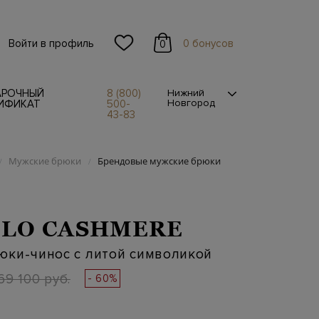
Войти в профиль
0 бонусов
0
АРОЧНЫЙ
8 (800)
Нижний
Новгород
ИФИКАТ
500-
43-83
Мужские брюки
Брендовые мужские брюки
/
/
LO CASHMERE
юки-чинос с литой символикой
69 100 руб.
- 60%