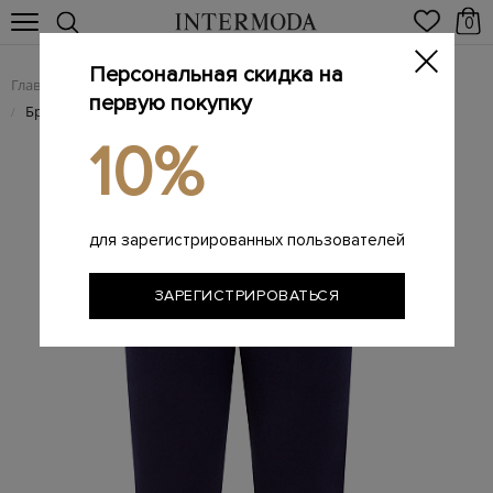
0
Персональная скидка на
Главная
Мужчинам
Одежда
Мужские брюки
/
/
/
первую покупку
Брендовые мужские брюки
/
10%
для зарегистрированных пользователей
ЗАРЕГИСТРИРОВАТЬСЯ