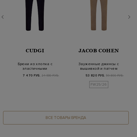
CUDGI
JACOB COHEN
Брюки из хлопка с
Зауженные джинсы с
эластичными
вышивкой и патчем
вставками и поясом
из сафьяновой кож…
7 470 РУБ.
24 900 РУБ.
53 820 РУБ.
59 800 РУБ.
на ку…
FW25/26
ВСЕ ТОВАРЫ БРЕНДА