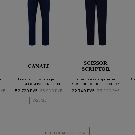
SCISSOR
CANALI
SCRIPTOR
ю
Джинсы прямого кроя с
Утепленные джинсы
Д
из
нашивкой из замши на
Costantino с контрастной
поясе
прострочкой
УБ.
52 720 РУБ.
65 900 РУБ.
22 740 РУБ.
75 800 РУБ.
FW25/26
ВСЕ ТОВАРЫ БРЕНДА