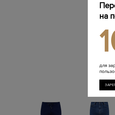
Пер
на 
для за
пользо
ЗАРЕ