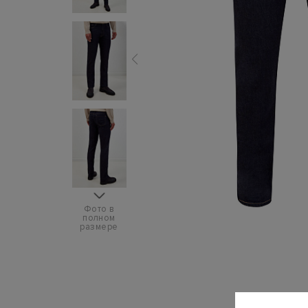
Фото в
полном
размере