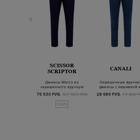
NELLO
SCISSOR
CANALI
INELLI
SCRIPTOR
оя Iconic из
Джинсы Marco из
Окрашенные вручну
ого вручную
окрашенного вручную
джинсы с нашивкой 
кого де…
денима с кулиской
гладкой кожи
Б.
109 300 РУБ.
75 530 РУБ.
107 900 РУБ.
28 680 РУБ.
47 800 Р
SS25