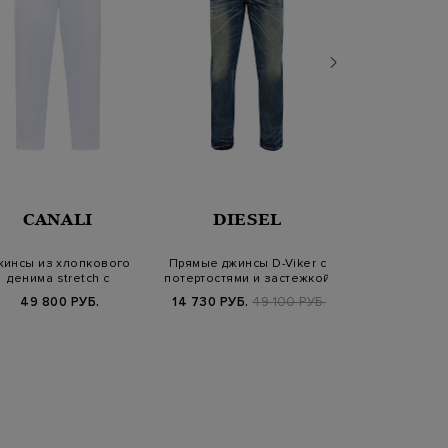
CANALI
DIESEL
CANA
жинсы из хлопкового
Прямые джинсы D-Viker с
Джинсы из с
денима stretch c
потертостями и застежкой
хлопка и льна
контрастной прос…
на пу…
нашив
49 800 РУБ.
14 730 РУБ.
49 100 РУБ.
55 800