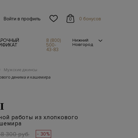
Войти в профиль
0 бонусов
0
АРОЧНЫЙ
8 (800)
Нижний
Новгород
ИФИКАТ
500-
43-83
Мужские джинсы
/
ового денима и кашемира
I
ной работы из хлопкового
ашемира
58 300 руб.
- 30%