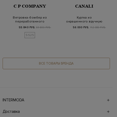
C P COMPANY
CANALI
Ветровка-бомбер из
Куртка из
переработанного
окрашенного вручную
нейлона Chrome-R с…
денима с велюровой
55 840 РУБ.
69 800 РУБ.
56 000 РУБ.
112 000 РУБ.
отдел…
SS25
ВСЕ ТОВАРЫ БРЕНДА
INTERMODA
Галерея бутиков INTERMODA представляет более 60
брендов на 4 этажах в самом центре города. На сайте
Доставка
также презентованы новинки с последних показов и