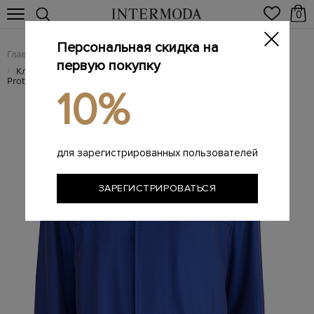
0
Персональная скидка на
Главная
Мужчинам
Одежда
Куртки
/
/
/
первую покупку
Классическая куртка из габардина с защитой от дождя Rain
/
Protection
10%
для зарегистрированных пользователей
ЗАРЕГИСТРИРОВАТЬСЯ