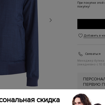
При покупке этой
покупку!
Добавить в и
Связаться
Менеджер бутика
(ежедневно с 10:0
ПЕРСОНАЛ
ПЕРВУЮ П
Подробнее
сональная скидка