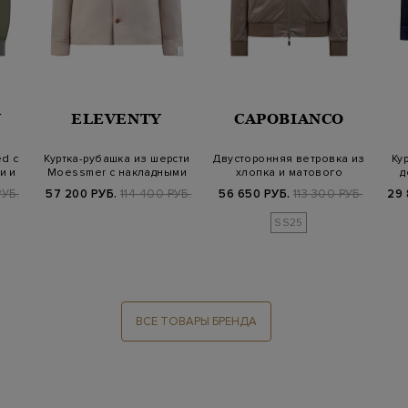
Y
ELEVENTY
CAPOBIANCO
d с
Куртка-рубашка из шерсти
Двусторонняя ветровка из
Ку
и и
Moessmer с накладными
хлопка и матового
д
кармана…
влагозащитн…
УБ.
57 200 РУБ.
114 400 РУБ.
56 650 РУБ.
113 300 РУБ.
29 
SS25
ВСЕ ТОВАРЫ БРЕНДА