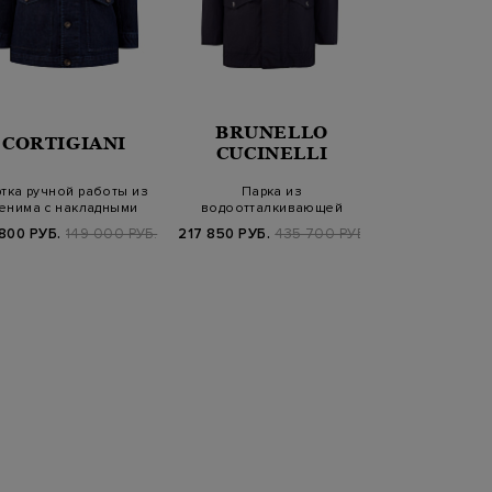
BRUNELLO
RICHA
CORTIGIANI
CUCINELLI
BRO
ртка ручной работы из
Парка из
Вельветовая 
енима с накладными
водоотталкивающей
окрашенного
карманами
микрофибры со съемным
хлопка и
800 РУБ.
149 000 РУБ.
217 850 РУБ.
435 700 РУБ.
57 450 РУБ.
1
капюш…