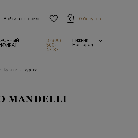
Войти в профиль
0 бонусов
0
АРОЧНЫЙ
8 (800)
Нижний
Новгород
ИФИКАТ
500-
43-83
Куртки
куртка
/
/
O MANDELLI