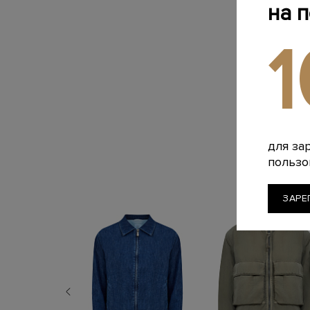
на 
для за
пользо
ЗАРЕ