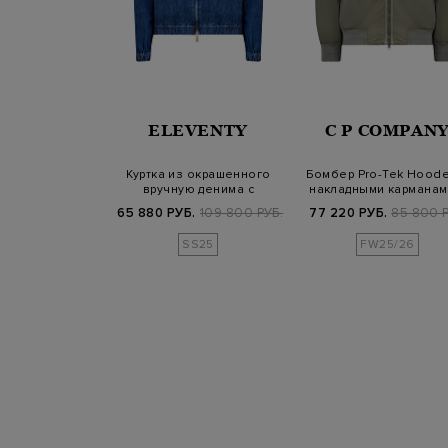
TREGO
ELEVENTY
C P COMPAN
шка из гладкого
Куртка из окрашенного
Бомбер Pro-Tek Hoode
о нейлона с
вручную денима с
накладными карманам
траст…
отложным ворото…
линзой
Б.
57 800 РУБ.
65 880 РУБ.
109 800 РУБ.
77 220 РУБ.
85 800 Р
SS25
FW25/26