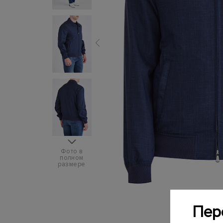
Фото в
полном
размере
Пер