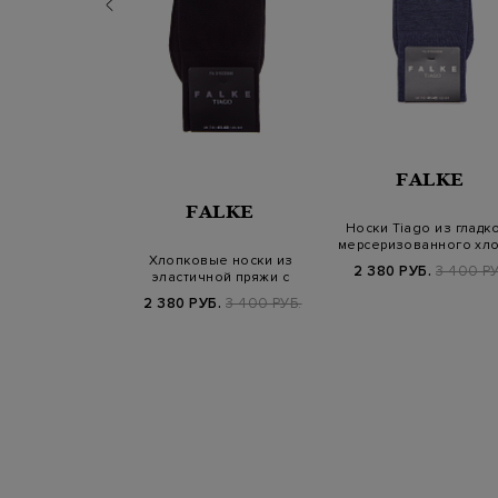
FALKE
K ROSE
FALKE
Носки Tiago из гладк
мерсеризованного хл
 футболка
Хлопковые носки из
2 380 РУБ.
3 400 РУ
ими рукавами
эластичной пряжи с
мягко…
противоскользяще…
Б.
14 200 РУБ.
2 380 РУБ.
3 400 РУБ.