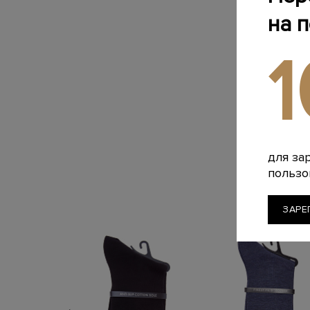
на 
для за
пользо
ЗАРЕ