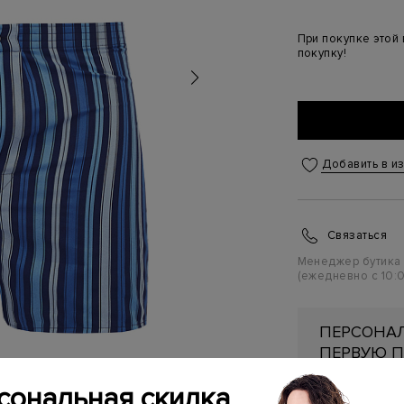
При покупке этой
покупку!
Добавить в и
Связаться
Менеджер бутика
(ежедневно с 10:0
ПЕРСОНАЛ
ПЕРВУЮ П
Подробнее
сональная скидка