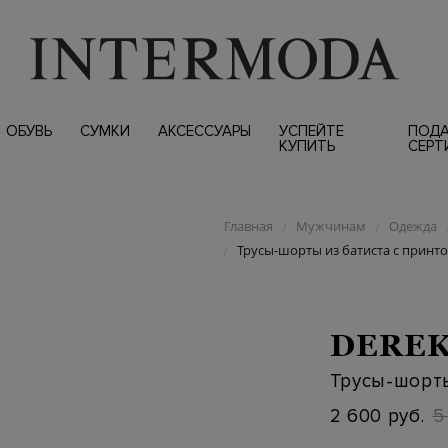
ОБУВЬ
СУМКИ
АКСЕССУАРЫ
УСПЕЙТЕ
ПОД
КУПИТЬ
СЕРТ
Главная
Мужчинам
Одежда
/
/
Трусы-шорты из батиста с принто
/
DEREK
Трусы-шорты
2 600 руб.
5