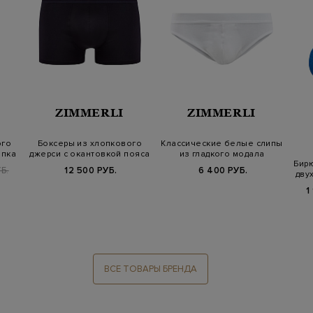
ZIMMERLI
ZIMMERLI
ого
Боксеры из хлопкового
Классические белые слипы
опка
джерси с окантовкой пояса
из гладкого модала
Бир
в поло…
Б.
12 500 РУБ.
6 400 РУБ.
дву
1
ВСЕ ТОВАРЫ БРЕНДА