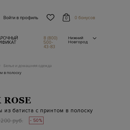
Войти в профиль
0 бонусов
0
АРОЧНЫЙ
8 (800)
Нижний
Новгород
ИФИКАТ
500-
43-83
Белье и домашняя одежда
/
м в полоску
 ROSE
 из батиста с принтом в полоску
 200 руб.
- 50%