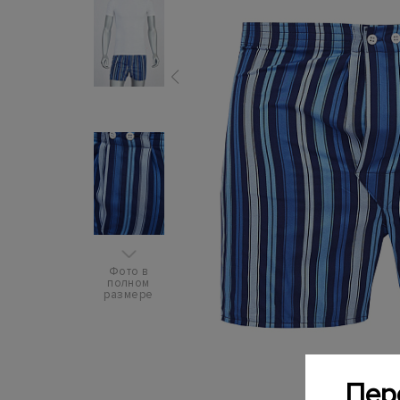
Фото в
полном
размере
Пер