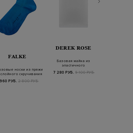
DEREK ROSE
FALKE
FAL
Базовая майка из
эластичного
юзовые носки из пряжи
Однотонные н
мерсеризованного хлопка
7 280 РУБ.
9 100 РУБ.
хслойного скручивания
из хлоп
противоскол
 960 РУБ.
2 800 РУБ.
1 470 РУБ.
2