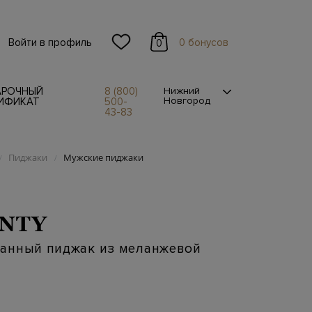
Войти в профиль
0 бонусов
0
АРОЧНЫЙ
8 (800)
Нижний
Новгород
ИФИКАТ
500-
43-83
Пиджаки
Мужские пиджаки
/
/
NTY
анный пиджак из меланжевой