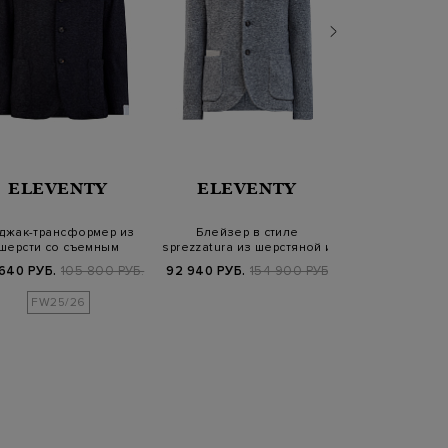
ELEVENTY
ELEVENTY
CANA
джак-трансформер из
Блейзер в стиле
Блейзер в неа
шерсти со съемным
sprezzatura из шерстяной и
стиле из х
капюшоном
кашемировой…
накладн
640 РУБ.
105 800 РУБ.
92 940 РУБ.
154 900 РУБ.
113 700
FW25/26