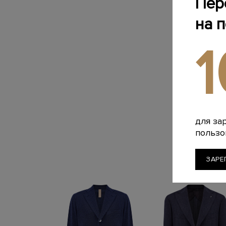
Пер
на 
для за
пользо
ЗАРЕ