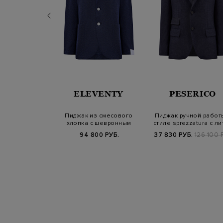
NALI
ELEVENTY
PESERICO
хлопка и льна с
Пиджак из смесового
Пиджак ручной работ
ми карманами
хлопка с шевронным
стиле sprezzatura с ли
узором
симво…
800 РУБ.
94 800 РУБ.
37 830 РУБ.
126 100 