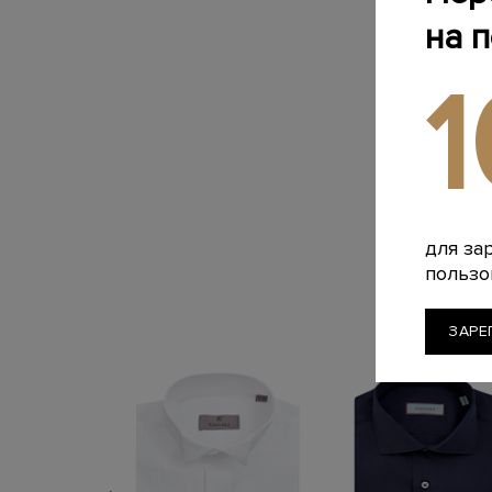
на 
для за
пользо
ЗАРЕ