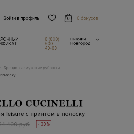
Войти в профиль
0 бонусов
0
АРОЧНЫЙ
8 (800)
Нижний
Новгород
ИФИКАТ
500-
43-83
Брендовые мужские рубашки
/
 полоску
LLO CUCINELLI
я leisure с принтом в полоску
84 400 руб.
- 30%