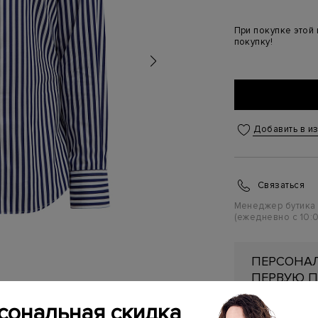
При покупке этой
покупку!
Добавить в и
Связаться
Менеджер бутика
(ежедневно с 10:0
ПЕРСОНАЛ
ПЕРВУЮ П
Подробнее
сональная скидка