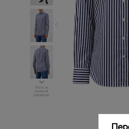
Фото в
полном
размере
Пер