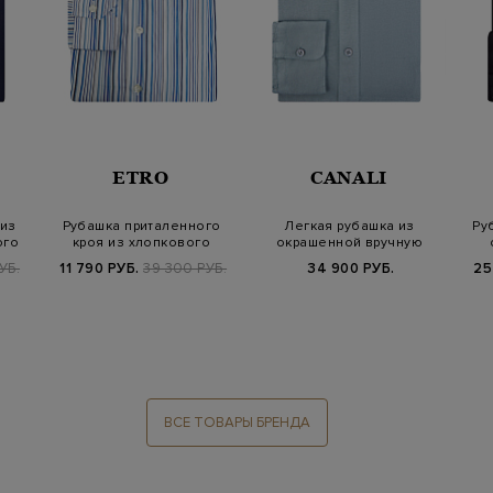
ETRO
CANALI
из
Рубашка приталенного
Легкая рубашка из
Ру
ого
кроя из хлопкового
окрашенной вручную
поплина в поло…
льняной ткани
УБ.
11 790 РУБ.
39 300 РУБ.
34 900 РУБ.
25
ВСЕ ТОВАРЫ БРЕНДА