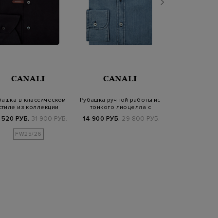
CANALI
CANALI
CANA
башка в классическом
Рубашка ручной работы из
Однотонная р
стиле из коллекции
тонкого лиоцелла с
эластичного 
Performance
контрастно…
попли
 520 РУБ.
31 900 РУБ.
14 900 РУБ.
29 800 РУБ.
17 880 РУБ.
2
FW25/26