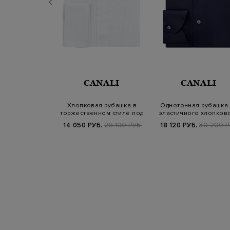
NALI
CANALI
CANALI
odern Fit из
Хлопковая рубашка в
Однотонная рубашка 
ого хлопка
торжественном стиле под
эластичного хлопков
ccabile
запонки
поплина
.
33 300 РУБ.
14 050 РУБ.
28 100 РУБ.
18 120 РУБ.
30 200 Р