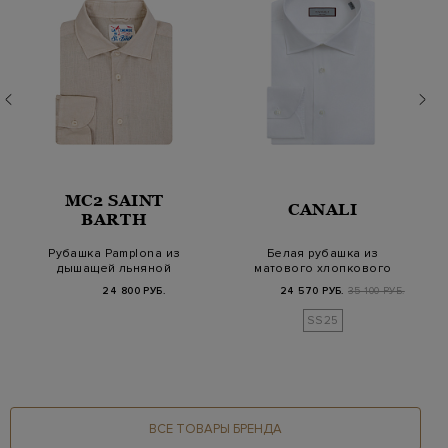
MC2 SAINT
CANALI
BARTH
Рубашка Pamplona из
Белая рубашка из
дышащей льняной
матового хлопкового
ткани
поплина stretch
24 800 РУБ.
24 570 РУБ.
35 100 РУБ.
SS25
ВСЕ ТОВАРЫ БРЕНДА