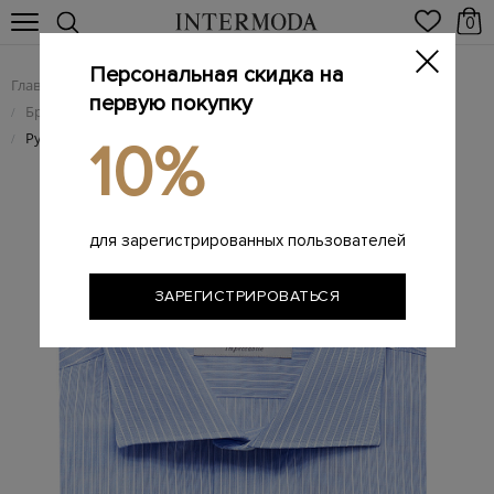
0
Персональная скидка на
Главная
Мужчинам
Одежда
/
/
первую покупку
Брендовые мужские рубашки
/
Рубашка из хлопка Impeccabile с принтом в полоску
/
10%
для зарегистрированных пользователей
ЗАРЕГИСТРИРОВАТЬСЯ