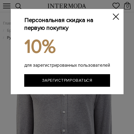
0
Персональная скидка на
Главная
Мужчинам
Одежда
/
/
первую покупку
Брендовые мужские рубашки
/
Рубашка в стиле casual из мягкого хлопка
/
10%
для зарегистрированных пользователей
ЗАРЕГИСТРИРОВАТЬСЯ