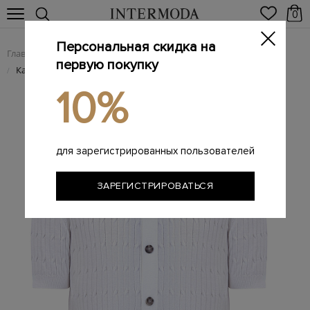
0
Персональная скидка на
Главная
Мужчинам
Одежда
Трикотаж
/
/
/
первую покупку
Кардиган из хлопковой пряжи с фактурным узором в тон
/
10%
для зарегистрированных пользователей
ЗАРЕГИСТРИРОВАТЬСЯ