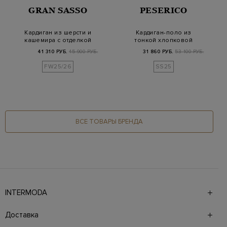
GRAN SASSO
PESERICO
Кардиган из шерсти и
Кардиган-поло из
кашемира с отделкой
тонкой хлопковой
colorblock
пряжи на пуговицах
41 310 РУБ.
45 900 РУБ.
31 860 РУБ.
53 100 РУБ.
FW25/26
SS25
ВСЕ ТОВАРЫ БРЕНДА
INTERMODA
Галерея бутиков INTERMODA представляет более 60
брендов на 4 этажах в самом центре города. На сайте
Доставка
также презентованы новинки с последних показов и
предыдущие коллекции. Для удобства онлайн-шоппинга
Доставка в страны СНГ производится курьерской