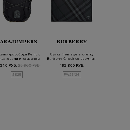
PARAJUMPERS
BURBERRY
SANT
зак-кроссбоди Kemp с
Сумка Heritage в клетку
Сумка из 
ксаторами и карманом
Burberry Check со съемным
крупнозернис
для тел…
ремн…
плечевым 
 340 РУБ.
23 900 РУБ.
192 800 РУБ.
69 650 РУБ.
9
SS25
FW25/26
SS2