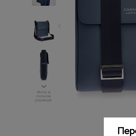
Фото в
полном
размере
Пер