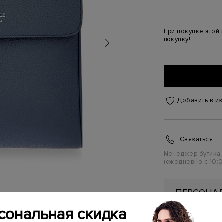
При покупке этой
покупку!
Добавить в и
Связаться
Менеджер бутика
(ежедневно с 10:0
ПЕРСОНАЛ
ПЕРВУЮ П
сональная скидка
Подробнее