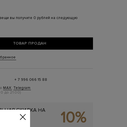
 вещи вы получите 0 рублей на следующую
ТОВАР ПРОДАН
збранное
+ 7 996 066 15 88
 в
MAX
,
Telegram
0 до 21:00)
ЬНАЯ СКИДКА НА
10%
ОКУПКУ