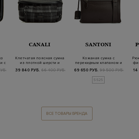
CANALI
SANTONI
из
Клетчатая поясная сумка
Кожаная сумка с
Рюк
и с
из плотной шерсти и
перекидным клапаном и
фи
зернистой…
регулируемым рем…
УБ.
39 840 РУБ.
66 400 РУБ.
69 650 РУБ.
99 500 РУБ.
14
SS25
ВСЕ ТОВАРЫ БРЕНДА