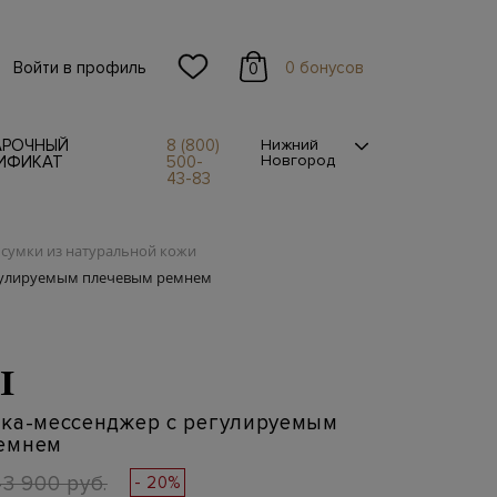
Войти в профиль
0 бонусов
0
АРОЧНЫЙ
8 (800)
Нижний
Новгород
ИФИКАТ
500-
43-83
сумки из натуральной кожи
егулируемым плечевым ремнем
I
мка-мессенджер с регулируемым
емнем
43 900 руб.
- 20%