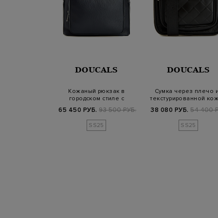
NALI
DOUCALS
DOUCALS
й дорожный
Кожаный рюкзак в
Сумка через плечо 
 телячьей кожи
городском стиле с
текстурированной кож
емешком
брендированной наши…
плетеной…
Б.
65 600 РУБ.
65 450 РУБ.
93 500 РУБ.
38 080 РУБ.
54 400 Р
SS25
SS25
SS25