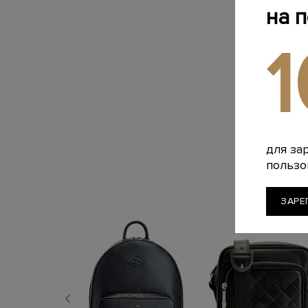
на 
для за
пользо
ЗАРЕ