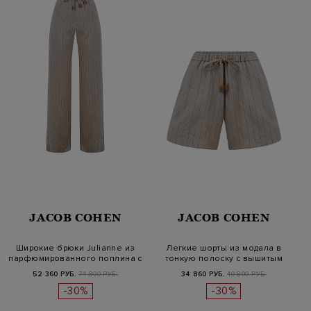
JACOB COHEN
JACOB COHEN
Широкие брюки Julianne из
Легкие шорты из модала в
парфюмированного поплина с
тонкую полоску с вышитым
к…
лого…
52 360 РУБ.
74 800 РУБ.
34 860 РУБ.
49 800 РУБ.
-30%
-30%