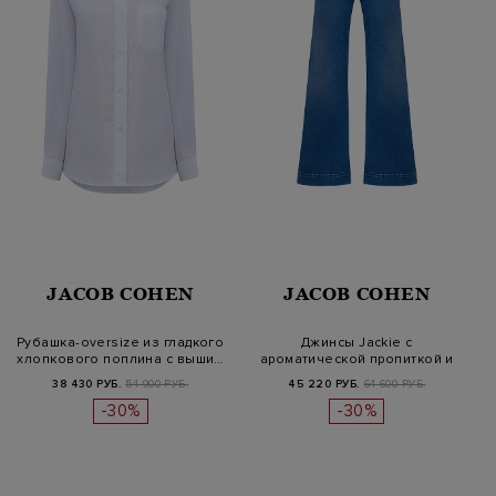
JACOB COHEN
JACOB COHEN
Рубашка-oversize из гладкого
Джинсы Jackie с
хлопкового поплина с выши…
ароматической пропиткой и
патчем из са…
38 430 РУБ.
54 900 РУБ.
45 220 РУБ.
64 600 РУБ.
-30%
-30%