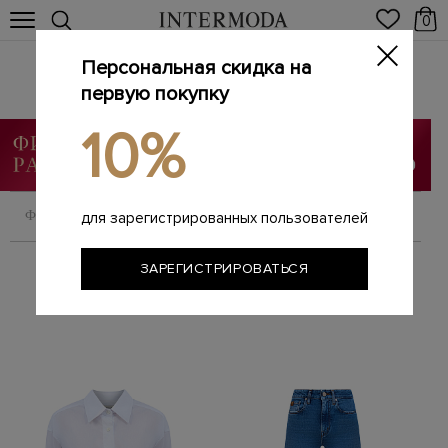
0
Персональная скидка на
JACOB COHEN
Главная
первую покупку
Женщинам
Бренды
JACOB COHEN
/
/
/
10%
ФИЛЬТРОВАТЬ
СОРТИРОВАТЬ
для зарегистрированных пользователей
ЗАРЕГИСТРИРОВАТЬСЯ