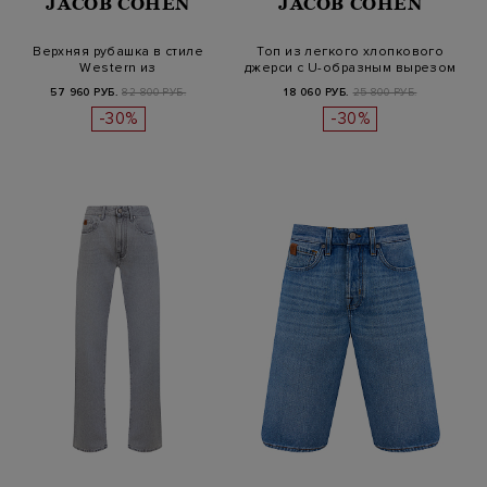
JACOB COHEN
JACOB COHEN
Верхняя рубашка в стиле
Топ из легкого хлопкового
Western из
джерси с U-образным вырезом
ароматизированного…
57 960 РУБ.
82 800 РУБ.
18 060 РУБ.
25 800 РУБ.
-30%
-30%