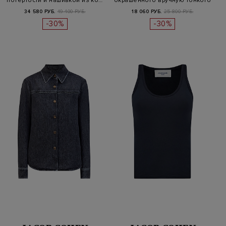
потертости и нашивкой из ко…
окрашенного вручную тонкого
джерси
34 580 РУБ.
49 400 РУБ.
18 060 РУБ.
25 800 РУБ.
-30%
-30%