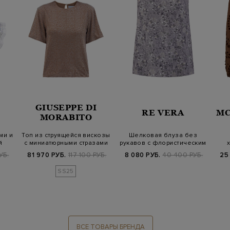
GIUSEPPE DI
RE VERA
MC
MORABITO
ми и
Топ из струящейся вискозы
Шелковая блуза без
й
с миниатюрными стразами
рукавов с флористическим
паттерном
S
УБ.
81 970 РУБ.
117 100 РУБ.
8 080 РУБ.
40 400 РУБ.
25
SS25
ВСЕ ТОВАРЫ БРЕНДА