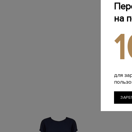
Пер
на 
для за
пользо
ЗАРЕ