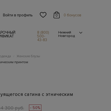
Войти в профиль
0 бонусов
0
АРОЧНЫЙ
8 (800)
Нижний
Новгород
ИФИКАТ
500-
43-83
одежда
Женские блузы
/
тническим принтом
руящегося сатина с этническим
64 300 руб.
- 50%