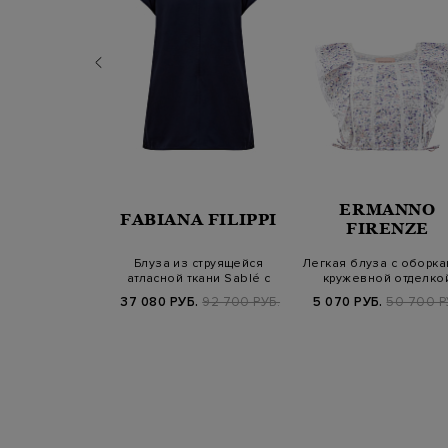
ERMANNO
PORTOFINO
FABIANA FILIPPI
FIRENZE
вая блуза
Блуза из струящейся
Легкая блуза с оборка
чного кроя с
атласной ткани Sablé с
кружевной отделко
 на спинке
ювелирной ц…
Б.
75 300 РУБ.
37 080 РУБ.
92 700 РУБ.
5 070 РУБ.
50 700 Р