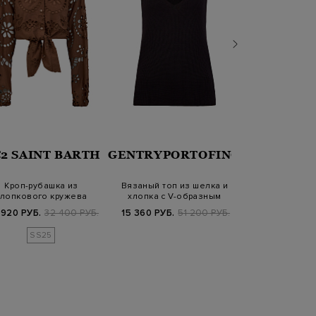
2 SAINT BARTH
GENTRYPORTOFINO
PESER
Кроп-рубашка из
Вязаный топ из шелка и
Блуза из полу
хлопкового кружева
хлопка с V-образным
хлопка и 
angallo с завязкам…
вырезом
окантовк
 920 РУБ.
32 400 РУБ.
15 360 РУБ.
51 200 РУБ.
41 880 РУБ.
6
SS25
SS2