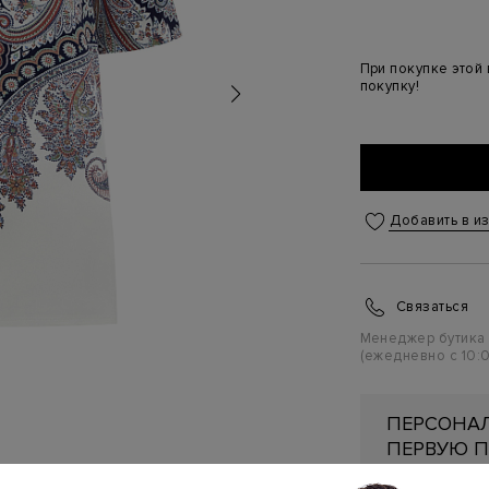
При покупке этой
покупку!
Добавить в и
Связаться
Менеджер бутика
(ежедневно с 10:0
ПЕРСОНАЛ
ПЕРВУЮ П
Подробнее