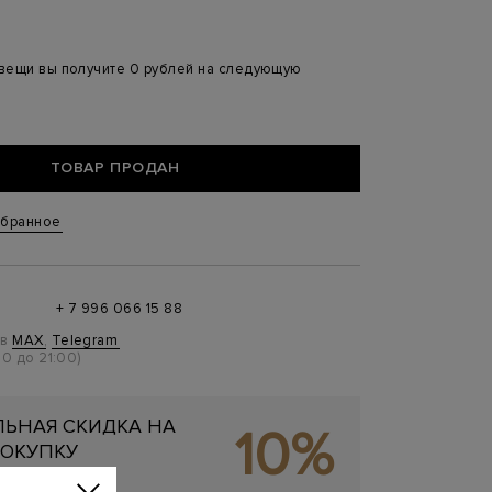
 вещи вы получите 0 рублей на следующую
ТОВАР ПРОДАН
збранное
+ 7 996 066 15 88
 в
MAX
,
Telegram
0 до 21:00)
ЬНАЯ СКИДКА НА
10%
ОКУПКУ