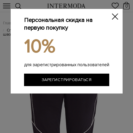
0
Персональная скидка на
Главная
Женщинам
Женская одежда
Женские брюки
/
/
/
первую покупку
Спортивные укороченные брюки с контрастной отделкой
/
швов
10%
для зарегистрированных пользователей
ЗАРЕГИСТРИРОВАТЬСЯ