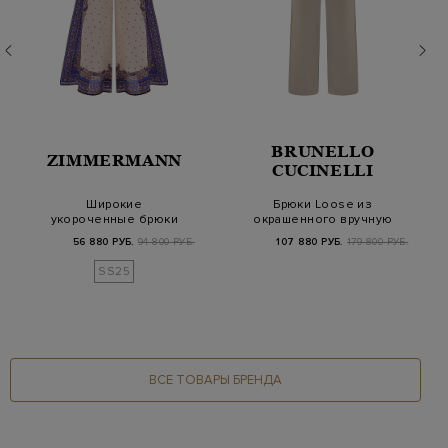
BRUNELLO
ZIMMERMANN
CUCINELLI
Широкие
Брюки Loose из
укороченные брюки
окрашенного вручную
Maxine с принтом
хлопкового бархата
56 880 РУБ.
94 800 РУБ.
107 880 РУБ.
179 800 РУБ.
Purple Pais…
SS25
ВСЕ ТОВАРЫ БРЕНДА