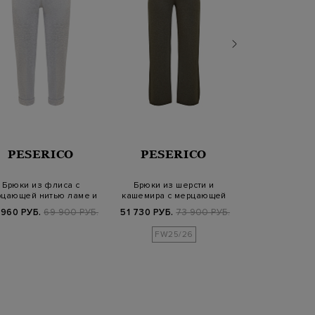
BRUN
PESERICO
PESERICO
CUCIN
Брюки из флиса с
Брюки из шерсти и
Брюки Wide P
цающей нитью ламе и
кашемира с мерцающей
шерстяной 
цепочками
нитью ламе
двойными 
 960 РУБ.
69 900 РУБ.
51 730 РУБ.
73 900 РУБ.
89 880 РУБ.
1
FW25/26