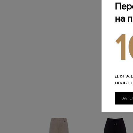
Пер
на 
для за
пользо
ЗАРЕ