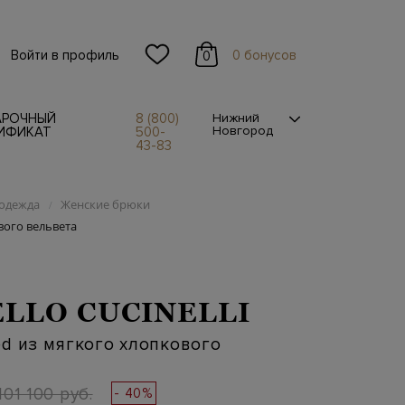
Войти в профиль
0 бонусов
0
АРОЧНЫЙ
8 (800)
Нижний
Новгород
ИФИКАТ
500-
43-83
одежда
Женские брюки
/
вого вельвета
LLO CUCINELLI
d из мягкого хлопкового
101 100 руб.
- 40%