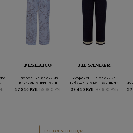
PESERICO
JIL SANDER
ого
Свободные брюки из
Укороченные брюки из
м
вискозы с принтом и
габардина с контрастными
мер
эластичным пояс…
завязкам…
УБ.
47 840 РУБ.
59 800 РУБ.
39 440 РУБ.
98 600 РУБ.
27
ВСЕ ТОВАРЫ БРЕНДА