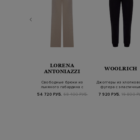
NELLO
LORENA
WOOLRICH
INELLI
ANTONIAZZI
ck из легкого
Свободные брюки из
Джоггеры из хлопков
с мерцающей
льняного габардина с
футера с эластичны
кой Мон…
литой деталью
поясом на к…
Б.
149 800 РУБ.
54 720 РУБ.
68 400 РУБ.
7 920 РУБ.
19 800 Р
SS25