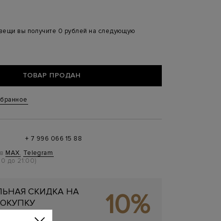
 вещи вы получите 0 рублей на следующую
ТОВАР ПРОДАН
збранное
+ 7 996 066 15 88
 в
MAX
,
Telegram
0 до 21:00)
ЬНАЯ СКИДКА НА
10%
ОКУПКУ