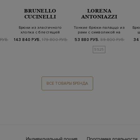
BRUNELLO
LORENA
CUCINELLI
ANTONIAZZI
Брюки из эластичного
Тонкие брюки-палаццо из
Брю
хлопка с блестящей
рами с символикой на
ш
й
шлевкой Мониль
спинке
РУБ.
143 840 РУБ.
179 800 РУБ.
53 880 РУБ.
89 800 РУБ.
34
SS25
ВСЕ ТОВАРЫ БРЕНДА
Индивидуальный пошив
Программа лояльности