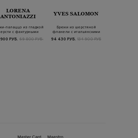
LORENA
BRUN
YVES SALOMON
ANTONIAZZI
CUCIN
ки-палаццо из гладкой
Брюки из шерстяной
Свободные брюк
ерсти с фактурными
фланели с итальянскими
Loose с за
защипами
карманами и…
деталь
 900 РУБ.
69 800 РУБ.
94 430 РУБ.
134 900 РУБ.
151 130 РУБ.
2
SS2
Master Card
Maestro