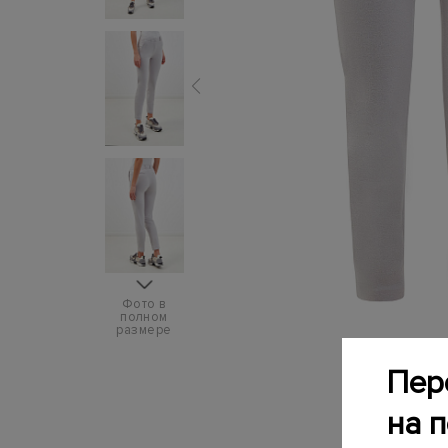
Фото в
полном
размере
Пер
на 