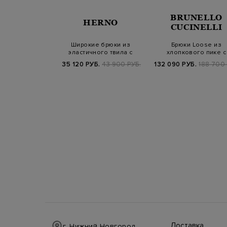
BRUNELLO
ERICO
HERNO
CUCINELLI
 окрашенного
Широкие брюки из
Брюки Loose из
пка и лиоцелла
эластичного твила с
хлопкового пике с
отвор…
защипами и кулиск…
контрастной полосо
Б.
58 400 РУБ.
35 120 РУБ.
43 900 РУБ.
132 090 РУБ.
188 700 
Доставка
г. Нижний Новгород