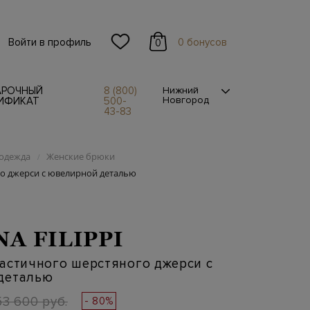
Войти в профиль
0 бонусов
0
АРОЧНЫЙ
8 (800)
Нижний
Новгород
ИФИКАТ
500-
43-83
одежда
Женские брюки
/
о джерси с ювелирной деталью
NA FILIPPI
астичного шерстяного джерси с
деталью
53 600 руб.
- 80%