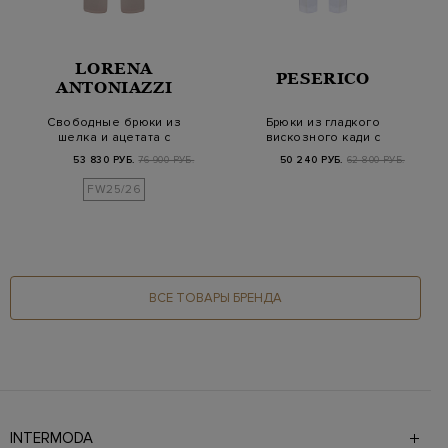
LORENA
PESERICO
ANTONIAZZI
Свободные брюки из
Брюки из гладкого
шелка и ацетата с
вискозного кади с
поясом на кулиске
декором Punto Luce
53 830 РУБ.
76 900 РУБ.
50 240 РУБ.
62 800 РУБ.
FW25/26
ВСЕ ТОВАРЫ БРЕНДА
INTERMODA