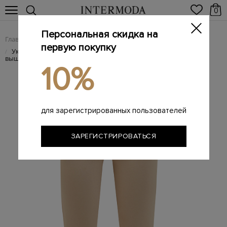
0
Персональная скидка на
Главная
Женщинам
Женская одежда
Женские брюки
/
/
/
первую покупку
Укороченные брюки Hotel KARL из гладкого хлопка с
/
вышивкой
10%
для зарегистрированных пользователей
ЗАРЕГИСТРИРОВАТЬСЯ