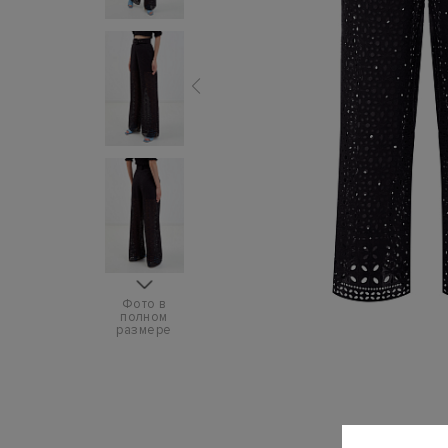
Фото в
полном
размере