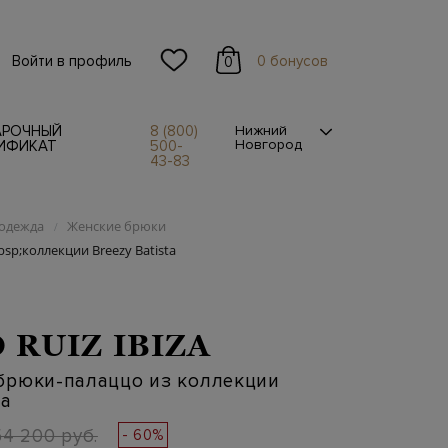
Войти в профиль
0 бонусов
0
АРОЧНЫЙ
8 (800)
Нижний
Новгород
ИФИКАТ
500-
43-83
одежда
Женские брюки
/
p;коллекции Breezy Batista
 RUIZ IBIZA
брюки-палаццо из коллекции
ta
54 200 руб.
- 60%