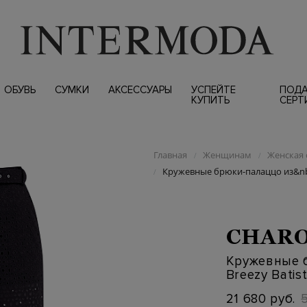
ОБУВЬ
СУМКИ
АКСЕССУАРЫ
УСПЕЙТЕ
ПОД
КУПИТЬ
СЕРТ
Главная
Женщинам
Женская 
/
/
Кружевные брюки-палаццо из&nbs
/
CHARO
Кружевные 
Breezy Batis
21 680 руб.