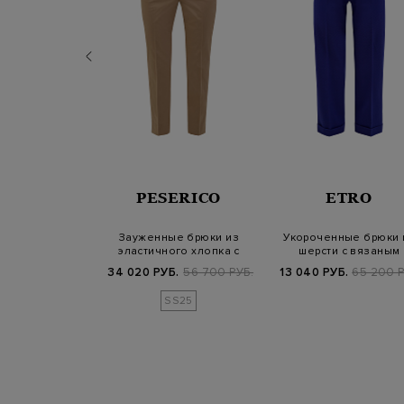
A FILIPPI
PESERICO
ETRO
брюки в стиле
Зауженные брюки из
Укороченные брюки 
тонкой шерсти
эластичного хлопка с
шерсти с вязаным
кожаной шлевко…
паттерном в тон
Б.
78 000 РУБ.
34 020 РУБ.
56 700 РУБ.
13 040 РУБ.
65 200 Р
SS25