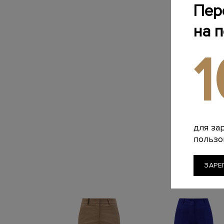
Пер
на 
для за
пользо
ЗАРЕ