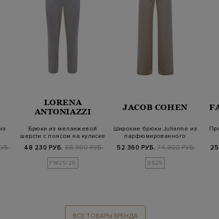
LORENA
JACOB COHEN
F
ANTONIAZZI
из
Брюки из меланжевой
Широкие брюки Julianne из
Пр
шерсти с поясом на кулиске
парфюмированного
и симво…
поплина с к…
УБ.
48 230 РУБ.
68 900 РУБ.
52 360 РУБ.
74 800 РУБ.
25
FW25/26
SS25
ВСЕ ТОВАРЫ БРЕНДА