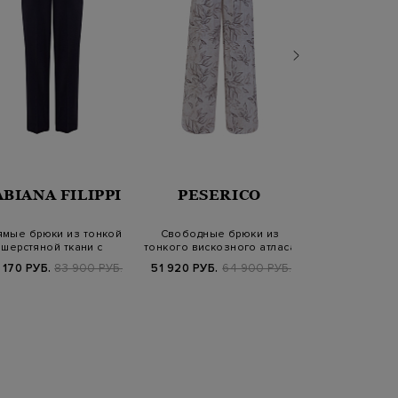
ABIANA FILIPPI
PESERICO
ET
ямые брюки из тонкой
Свободные брюки из
Расклешенн
шерстяной ткани с
тонкого вискозного атласа
ручной работы
эластичным по…
с принтом
шелк
 170 РУБ.
83 900 РУБ.
51 920 РУБ.
64 900 РУБ.
14 780 РУБ.
7