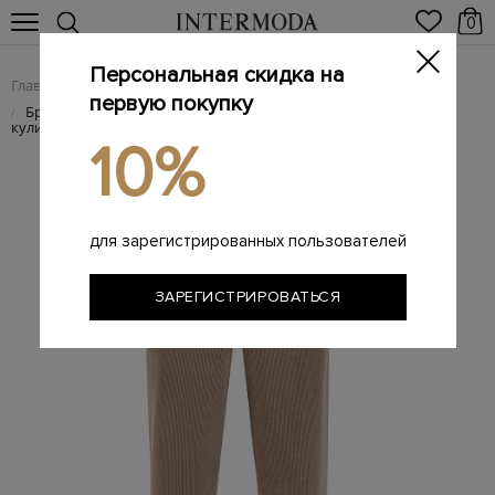
0
Персональная скидка на
Главная
Женщинам
Женская одежда
Женские брюки
/
/
/
первую покупку
Брюки из окрашенного вручную вельвета с поясом на
/
кулиске
10%
для зарегистрированных пользователей
ЗАРЕГИСТРИРОВАТЬСЯ