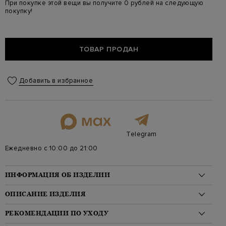
При покупке этой вещи вы получите 0 рублей на следующую
покупку!
ТОВАР ПРОДАН
Добавить в избранное
Telegram
Ежедневно с 10:00 до 21:00
ИНФОРМАЦИЯ ОБ ИЗДЕЛИИ
Материал: хлопок 77%, модал 21%, эластан 2%
ОПИСАНИЕ ИЗДЕЛИЯ
На модели: 175/82/58/87 на модели размер 42
Стиль: Зауженные
Женские брюки в расслабленном стиле от Eleventy выполнены
РЕКОМЕНДАЦИИ ПО УХОДУ
Цвет: Коричневый
из мягкого хлопкового вельвета с добавлением волокон