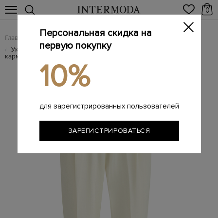
0
Персональная скидка на
Главная
Женщинам
Женская одежда
Женские брюки
/
/
/
первую покупку
Укороченные брюки из шерстяной ткани c вышивкой на
/
карманах
10%
для зарегистрированных пользователей
ЗАРЕГИСТРИРОВАТЬСЯ