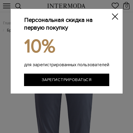
0
Персональная скидка на
Главная
Женщинам
Женская одежда
Женские брюки
/
/
/
первую покупку
Брюки из телячьей кожи с комфортной внутренней отделкой
/
10%
для зарегистрированных пользователей
ЗАРЕГИСТРИРОВАТЬСЯ