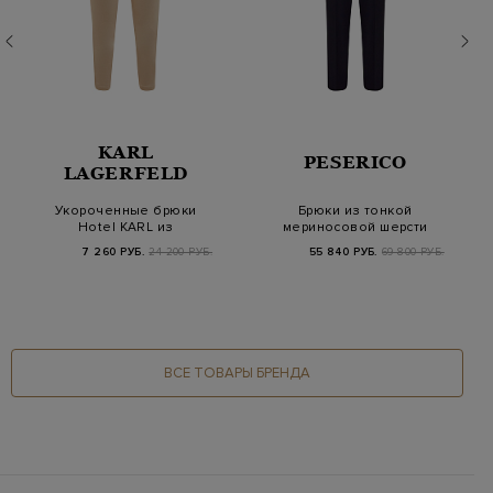
KARL
PESERICO
LAGERFELD
Укороченные брюки
Брюки из тонкой
Hotel KARL из
мериносовой шерсти
гладкого хлопка с
Loro Piana с цепочк…
7 260 РУБ.
24 200 РУБ.
55 840 РУБ.
69 800 РУБ.
выши…
ВСЕ ТОВАРЫ БРЕНДА