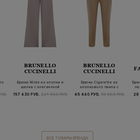
BRUNELLO
BRUNELLO
F
CUCINELLI
CUCINELLI
го
Брюки Wide из хлопка и
Брюки Cigarette из
Брю
шелка с элегантной
хлопкового твила с
ле
полосой Мони…
цепочкой Мониль
РУБ.
157 430 РУБ.
224 900 РУБ.
45 440 РУБ.
113 600 РУБ.
28
ВСЕ ТОВАРЫ БРЕНДА