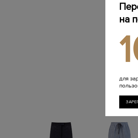
Пер
на 
для за
пользо
ЗАРЕ