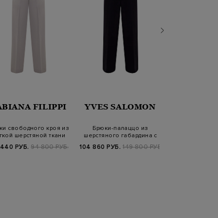
LOR
ABIANA FILIPPI
YVES SALOMON
ANTONI
ки свободного кроя из
Брюки-палаццо из
Брюки из тонк
гкой шерстяной ткани
шерстяного габардина с
графичными с
заложенными ск…
отвор
 440 РУБ.
94 800 РУБ.
104 860 РУБ.
149 800 РУБ.
50 280 РУБ.
8
SS2