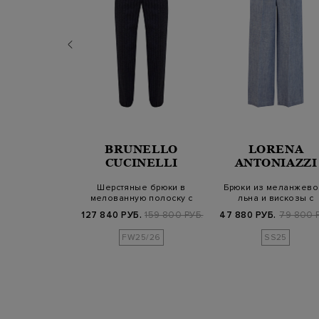
BRUNELLO
LORENA
ERICO
CUCINELLI
ANTONIAZZI
аццо в клетку
Шерстяные брюки в
Брюки из меланжево
h из вискозы и
мелованную полоску с
льна и вискозы с
ерсти
деталью Мониль
трикотажной кули…
Б.
71 900 РУБ.
127 840 РУБ.
159 800 РУБ.
47 880 РУБ.
79 800 
25/26
FW25/26
SS25