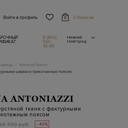
Войти в профиль
0 бонусов
0
АРОЧНЫЙ
8 (800)
Нижний
Новгород
ИФИКАТ
500-
43-83
одежда
Женские брюки
/
ктурными швами и трикотажным поясом
A ANTONIAZZI
ерстяной ткани с фактурными
икотажным поясом
44 700 руб.
- 40%