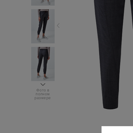
Фото в
полном
размере