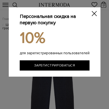
0
Персональная скидка на
Главная
Женщинам
Женская одежда
Женские брюки
/
/
/
первую покупку
Шерстяные брюки-палаццо на высокой посадке с
/
графичными стрелками
10%
для зарегистрированных пользователей
ЗАРЕГИСТРИРОВАТЬСЯ