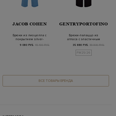
JACOB COHEN
GENTRYPORTOFINO
Брюки из лиоцелла с
Брюки-палаццо из
покрытием silver-
атласа с эластичным
plated на фурниту…
поясом и кулиской
9 080 РУБ.
45 400 РУБ.
35 880 РУБ.
59 800 РУБ.
FW25/26
ВСЕ ТОВАРЫ БРЕНДА