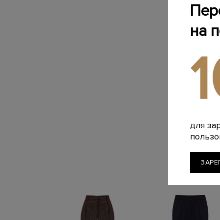
Пер
на 
для за
пользо
ЗАРЕ