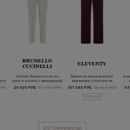
BRUNELLO
ELEVENTY
CUCINELLI
Легкие брюки Loose из
Брюки из меланжевого
Ко
oro
льна и хлопка с мерцающей
кашемира с поясом на
вышивк…
кулиске
РУБ.
29 400 РУБ.
147 000 РУБ.
107 040 РУБ.
133 800 РУБ.
63
FW25/26
ВСЕ ТОВАРЫ БРЕНДА