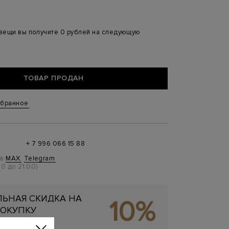
 вещи вы получите 0 рублей на следующую
ТОВАР ПРОДАН
збранное
+ 7 996 066 15 88
 в
MAX
,
Telegram
0 до 21:00)
ЬНАЯ СКИДКА НА
10%
ОКУПКУ