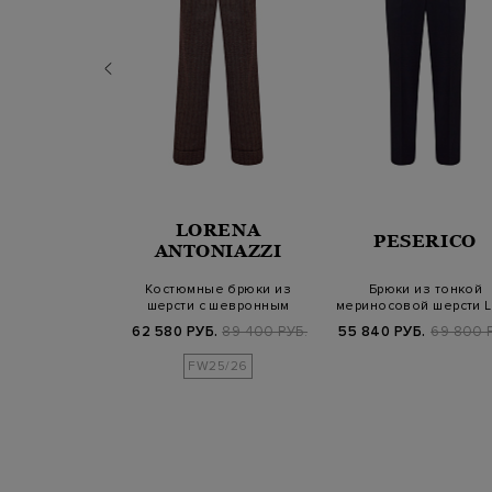
RENA
LORENA
PESERICO
NIAZZI
ANTONIAZZI
онкой шерсти с
Костюмные брюки из
Брюки из тонкой
 и поясом на
шерсти с шевронным
мериносовой шерсти L
лиске
узором и защипам…
Piana с цепочк…
Б.
62 900 РУБ.
62 580 РУБ.
89 400 РУБ.
55 840 РУБ.
69 800 
FW25/26