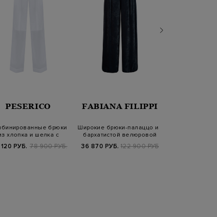
PESERICO
FABIANA FILIPPI
KARL LA
мбинированные брюки
Широкие брюки-палаццо из
Объемные брюк
из хлопка и шелка с
бархатистой велюровой
габардина с р
защипами
ткани
нижн
 120 РУБ.
78 900 РУБ.
36 870 РУБ.
122 900 РУБ.
9 840 РУБ.
3