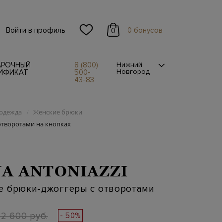
Войти в профиль
0 бонусов
0
АРОЧНЫЙ
8 (800)
Нижний
Новгород
ИФИКАТ
500-
43-83
одежда
Женские брюки
/
отворотами на кнопках
A ANTONIAZZI
е брюки-джоггеры с отворотами
2 600 руб.
- 50%