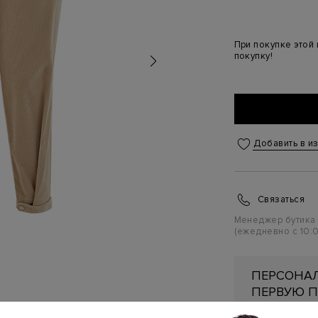
При покупке этой
покупку!
Добавить в и
Связаться
Менеджер бутика
(ежедневно с 10:0
ПЕРСОНАЛ
ПЕРВУЮ П
Подробнее