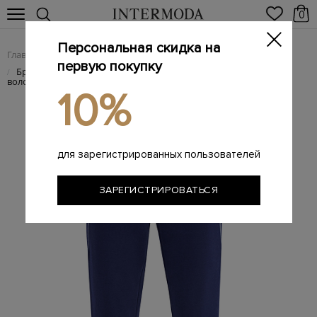
0
Персональная скидка на
Главная
Женщинам
Женская одежда
Женские брюки
/
/
/
первую покупку
Брюки в спортивном стиле из хлопкового джерси с
/
волокнами кашемира
10%
для зарегистрированных пользователей
ЗАРЕГИСТРИРОВАТЬСЯ