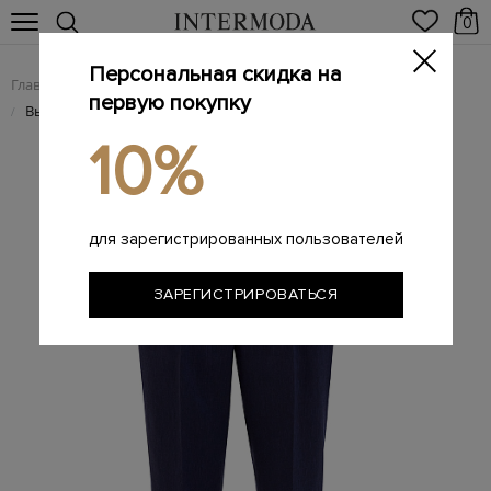
0
Персональная скидка на
Главная
Женщинам
Женская одежда
Женские брюки
/
/
/
первую покупку
Высокие брюки из льна с тонким кожаным поясом
/
10%
для зарегистрированных пользователей
ЗАРЕГИСТРИРОВАТЬСЯ