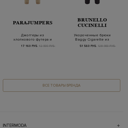
BRUNELLO
PARAJUMPERS
CUCINELLI
Джоггеры из
Укороченные брюки
хлопкового футера и
Baggy Cigarette из
фактурного букле с
шерсти с блестящи…
17 160 РУБ.
42 900 РУБ.
51 560 РУБ.
128 900 РУБ.
наш…
ВСЕ ТОВАРЫ БРЕНДА
INTERMODA