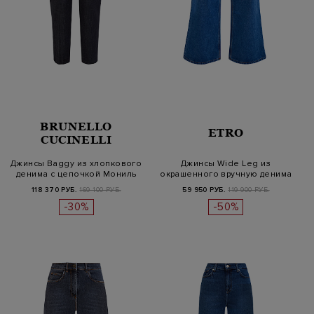
BRUNELLO
ETRO
CUCINELLI
Джинсы Baggy из хлопкового
Джинсы Wide Leg из
денима с цепочкой Мониль
окрашенного вручную денима
на…
с кожано…
118 370 РУБ.
169 100 РУБ.
59 950 РУБ.
119 900 РУБ.
-30%
-50%