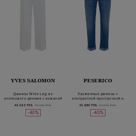
YVES SALOMON
PESERICO
Джинсы Wide Leg из
Зауженные джинсы с
хлопкового денима с кожаной
контрастной прострочкой и
нашивко…
отворотам…
45 540 РУБ.
75 900 РУБ.
35 880 РУБ.
59 800 РУБ.
-40%
-40%