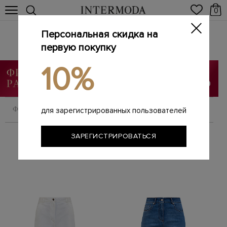
0
Персональная скидка на
Женские джинсы
Главная
первую покупку
Женщинам
Одежда
Джинсы
/
/
/
10%
ФИЛЬТРОВАТЬ
СОРТИРОВАТЬ
для зарегистрированных пользователей
ЗАРЕГИСТРИРОВАТЬСЯ