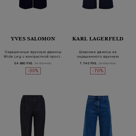
YVES SALOMON
KARL LAGERFELD
Окрашенные вручную джинсы
Широкие джинсы из
Wide Leg с контрастной прост…
окрашенного вручную
хлопкового деним…
54 880 РУБ.
78 400 РУБ.
7 740 РУБ.
25 800 РУБ.
-30%
-70%