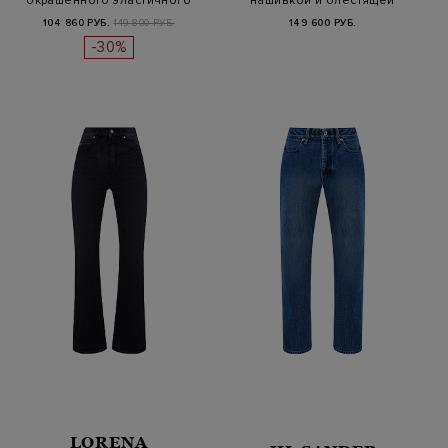
окрашенного эластичного
нашивкой и блестящей
денима с дет…
деталью Мо…
104 860 РУБ.
149 800 РУБ.
149 600 РУБ.
-30%
LORENA