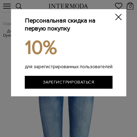
0
Персональная скидка на
Главная
Женщинам
Женская одежда
Женские джинсы
/
/
/
первую покупку
Джинсы-skinny на высокой талии из денима Natural Indigo
/
Dyeing
10%
для зарегистрированных пользователей
ЗАРЕГИСТРИРОВАТЬСЯ