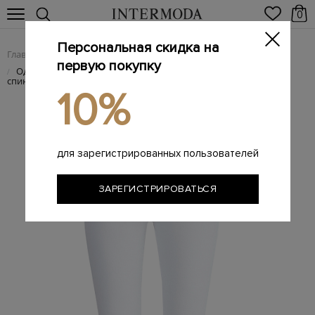
0
Персональная скидка на
Главная
Женщинам
Женская одежда
Женские джинсы
/
/
/
первую покупку
Однотонные джинсы из денима с декоративной строчкой на
/
спинке
10%
для зарегистрированных пользователей
ЗАРЕГИСТРИРОВАТЬСЯ