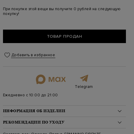
При покупке этой вещи вы получите 0 рублей на следующую
покупку!
ТОВАР ПРОДАН
Добавить в избранное
Telegram
Ежедневно с 10:00 до 21:00
ИНФОРМАЦИЯ ОБ ИЗДЕЛИИ
Материал: вискоза 100%
РЕКОМЕНДАЦИИ ПО УХОДУ
Стиль: Длинный рукав, Макси, С принтом
Цвет: Мульти
Стирка: Ручная стирка при температуре воды до 30 градусов