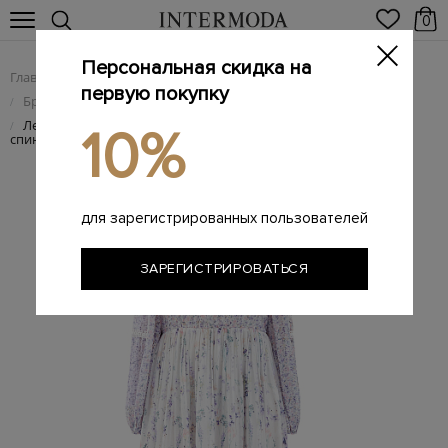
0
Персональная скидка на
Главная
Женщинам
Женская одежда
/
/
первую покупку
Брендовые женские платья
/
Легкое платье-макси с ажурным кружевом и вырезом на
/
10%
спинке
для зарегистрированных пользователей
ЗАРЕГИСТРИРОВАТЬСЯ