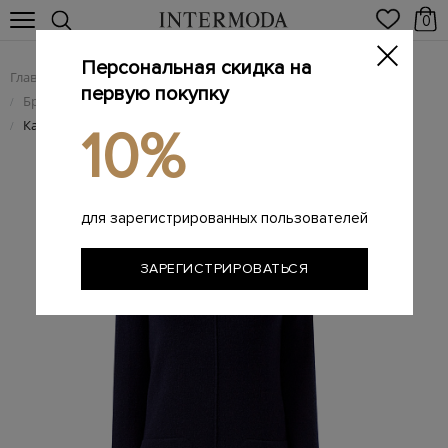
0
Персональная скидка на
Главная
Женщинам
Женская одежда
/
/
первую покупку
Брендовые женские платья
/
Кашемировое платье-джемпер с объемными швами
/
10%
для зарегистрированных пользователей
ЗАРЕГИСТРИРОВАТЬСЯ