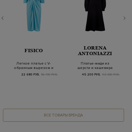
LORENA
FISICO
ANTONIAZZI
Легкое платье с V-
Платье-миди из
образным вырезом и
шерсти и кашемира
заложенными склад…
английской вязки
22 680 РУБ.
56 700 РУБ.
45 200 РУБ.
113 000 РУБ.
ВСЕ ТОВАРЫ БРЕНДА