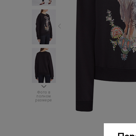
Фото в
полном
размере