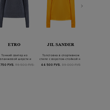
LOR
ETRO
JIL SANDER
ANTONI
Тонкий свитер из
Толстовка в спортивном
Кардиган из
еланжевой шерсти и
стиле с воротом-стойкой на
кашемира на
кашемира английск…
молн…
двойным 
 750 РУБ.
119 500 РУБ.
44 500 РУБ.
89 000 РУБ.
54 150 РУБ.
1