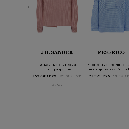
SALOMON
JIL SANDER
PESERICO
ый джемпер из
Объемный свитер из
Хлопковый джемпер в
 кашемира с
шерсти с разрезом на
пике с деталями Punto 
ежкой н…
спинке
Б.
74 900 РУБ.
135 840 РУБ.
169 800 РУБ.
51 920 РУБ.
64 900 Р
FW25/26