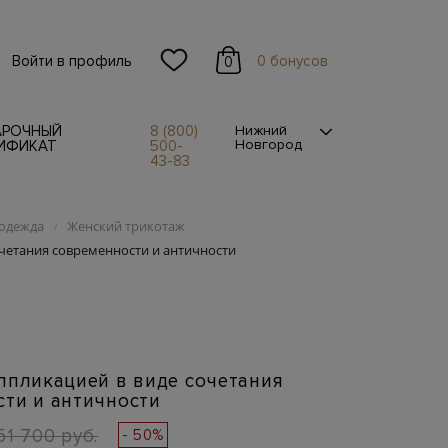
Войти в профиль
0 бонусов
0
АРОЧНЫЙ
8 (800)
Нижний
Новгород
ИФИКАТ
500-
43-83
одежда
Женский трикотаж
/
очетания современности и античности
ппликацией в виде сочетания
ти и античности
51 700 руб.
- 50%