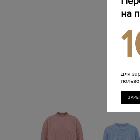
Пер
на 
для за
пользо
ЗАРЕ