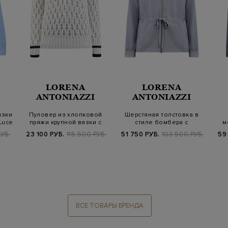
LORENA
LORENA
ANTONIAZZI
ANTONIAZZI
язки
Пуловер из хлопковой
Шерстяная толстовка в
Luce
пряжи крупной вязки с
стиле бомбера с
м
пайетками
регулируемой кул…
УБ.
23 100 РУБ.
115 500 РУБ.
51 750 РУБ.
103 500 РУБ.
59
ВСЕ ТОВАРЫ БРЕНДА