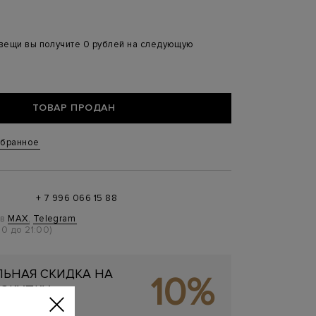
 вещи вы получите 0 рублей на следующую
ТОВАР ПРОДАН
збранное
+ 7 996 066 15 88
 в
MAX
,
Telegram
0 до 21:00)
ЬНАЯ СКИДКА НА
10%
ОКУПКУ