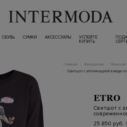
ОБУВЬ
СУМКИ
АКСЕССУАРЫ
УСПЕЙТЕ
ПОД
КУПИТЬ
СЕРТ
Главная
Женщинам
Женская 
/
/
Свитшот с аппликацией в виде с
/
ETRO
Свитшот с а
современнос
25 850 руб.