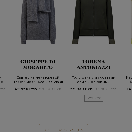
GIUSEPPE DI
LORENA
MORABITO
ANTONIAZZI
и
Свитер из меланжевой
Толстовка с манжетами
Ка
 с
шерсти мериноса и альпаки
ламе и боковыми
о
с шарфо…
разрезами
РУБ.
49 950 РУБ.
99 900 РУБ.
69 930 РУБ.
99 900 РУБ.
14
FW25/26
ВСЕ ТОВАРЫ БРЕНДА