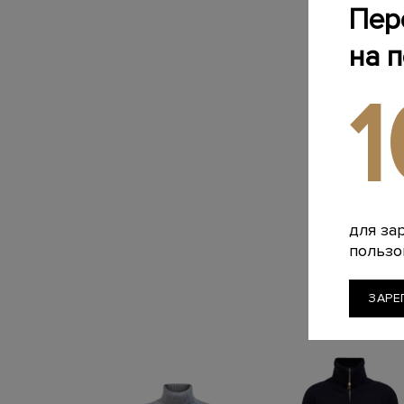
Пер
на 
для за
пользо
ЗАРЕ