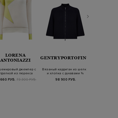
LORENA
GENTRYPORTOFINO
PARAJU
ANTONIAZZI
шемировый джемпер с
Вязаный кардиган из шелка
Облегающий 
тделкой из люрекса
и хлопка с рукавами ¾
поло Caris в
нашив
 660 РУБ.
73 300 РУБ.
98 900 РУБ.
17 920 РУБ.
4