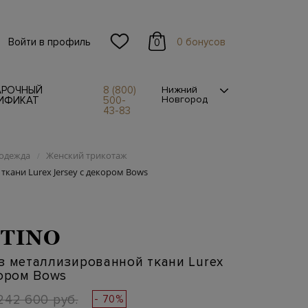
Войти в профиль
0 бонусов
0
АРОЧНЫЙ
8 (800)
Нижний
Новгород
ИФИКАТ
500-
43-83
одежда
Женский трикотаж
/
ткани Lurex Jersey с декором Bows
TINO
з металлизированной ткани Lurex
кором Bows
242 600 руб.
- 70%