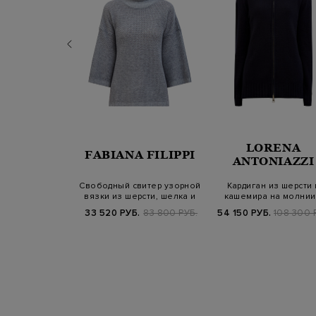
LORENA
SANDER
FABIANA FILIPPI
ANTONIAZZI
вое худи с
Свободный свитер узорной
Кардиган из шерсти 
ым принтом и
вязки из шерсти, шелка и
кашемира на молнии
ном на ку…
каше…
двойным пулл…
Б.
89 300 РУБ.
33 520 РУБ.
83 800 РУБ.
54 150 РУБ.
108 300 
SS25