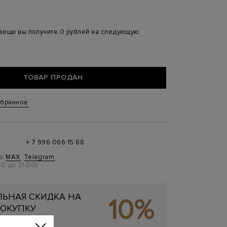
 вещи вы получите 0 рублей на следующую
ТОВАР ПРОДАН
збранное
+ 7 996 066 15 88
 в
MAX
,
Telegram
0 до 21:00)
ЬНАЯ СКИДКА НА
10%
ОКУПКУ