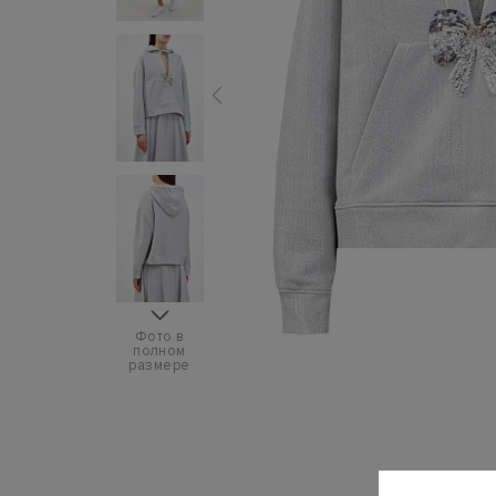
Фото в
полном
размере