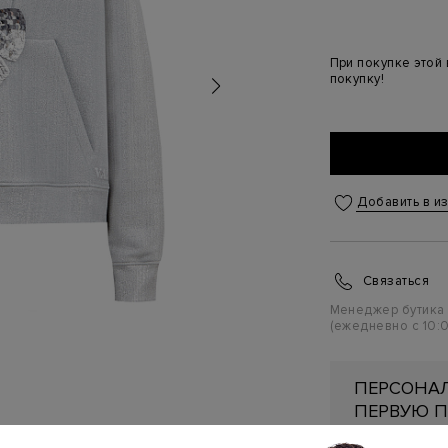
При покупке этой
покупку!
Добавить в и
Связаться
Менеджер бутика
(ежедневно с 10:0
ПЕРСОНАЛ
ПЕРВУЮ П
Подробнее