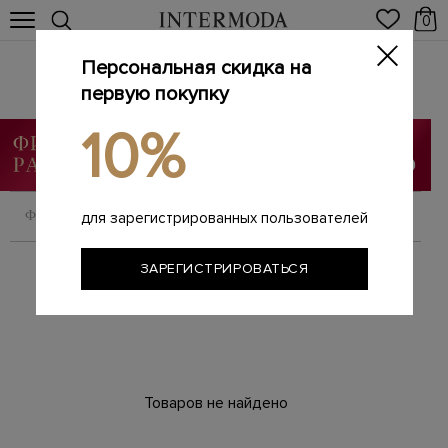
0
Персональная скидка на
Женская обувь
первую покупку
Главная
Женщинам
Обувь
/
/
10%
ФИЛЬТРОВАТЬ
СОРТИРОВАТЬ
для зарегистрированных пользователей
ЗАРЕГИСТРИРОВАТЬСЯ
Товаров не найдено