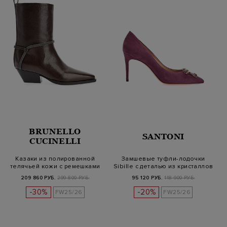
BRUNELLO
SANTONI
CUCINELLI
Казаки из полированной
Замшевые туфли-лодочки
телячьей кожи с ремешками
Sibille с деталью из кристаллов
Монил…
209 860 РУБ.
299 800 РУБ.
95 120 РУБ.
118 900 РУБ.
-30%
-20%
FW25/26
FW25/26