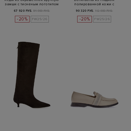
замши с тисненым логотипом
полированной кожи с
эффектом пати…
67 920 РУБ.
84 900 РУБ.
90 320 РУБ.
112 900 РУБ.
-20%
-20%
FW25/26
FW25/26