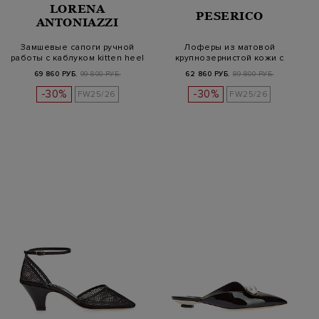
LORENA
PESERICO
ANTONIAZZI
Замшевые сапоги ручной
Лоферы из матовой
работы с каблуком kitten heel
крупнозернистой кожи с
цепочками Pun…
69 860 РУБ.
99 800 РУБ.
62 860 РУБ.
89 800 РУБ.
-30%
-30%
FW25/26
FW25/26