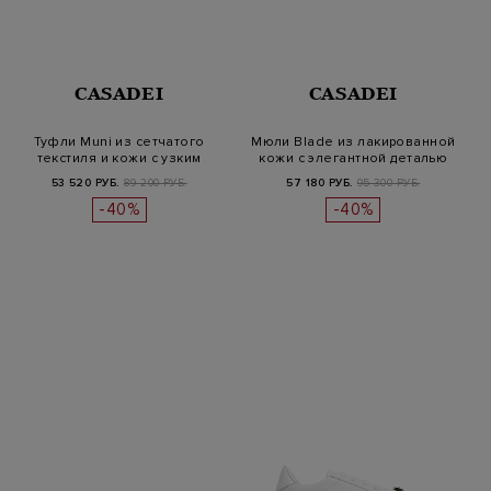
CASADEI
CASADEI
Туфли Muni из сетчатого
Мюли Blade из лакированной
текстиля и кожи с узким
кожи с элегантной деталью
ремешк…
53 520 РУБ.
89 200 РУБ.
57 180 РУБ.
95 300 РУБ.
-40%
-40%