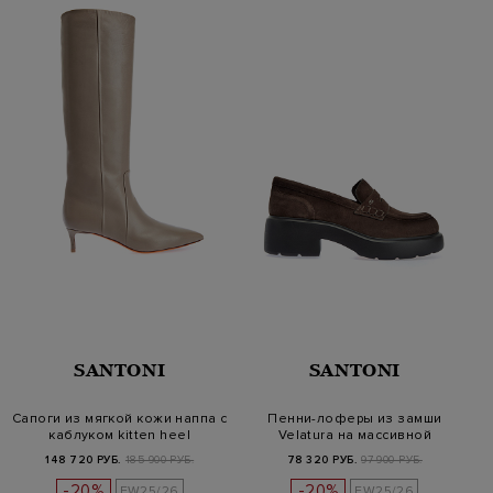
SANTONI
SANTONI
Сапоги из мягкой кожи наппа с
Пенни-лоферы из замши
каблуком kitten heel
Velatura на массивной
подошве
148 720 РУБ.
185 900 РУБ.
78 320 РУБ.
97 900 РУБ.
-20%
-20%
FW25/26
FW25/26