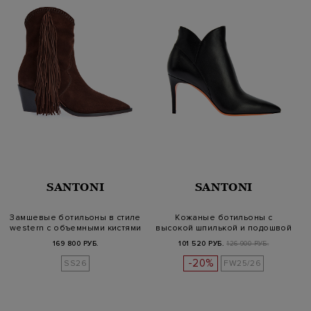
SANTONI
SANTONI
Замшевые ботильоны в стиле
Кожаные ботильоны с
western с объемными кистями
высокой шпилькой и подошвой
Aranci…
169 800 РУБ.
101 520 РУБ.
126 900 РУБ.
-20%
SS26
FW25/26