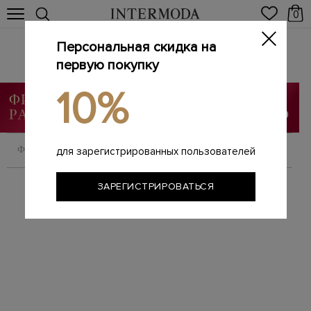
0
Персональная скидка на
Брендовые женские ботильоны
Главная
первую покупку
Женщинам
Обувь
Ботильоны
/
/
/
10%
ФИЛЬТРОВАТЬ
СОРТИРОВАТЬ
для зарегистрированных пользователей
ЗАРЕГИСТРИРОВАТЬСЯ