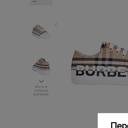
Фото в
полном
размере
Пер