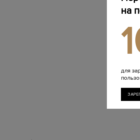
на 
для за
пользо
ЗАРЕ