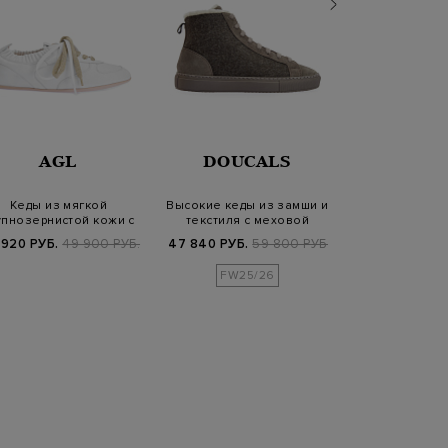
BRUN
AGL
DOUCALS
CUCIN
Кеды из мягкой
Высокие кеды из замши и
Кеды из телячь
упнозернистой кожи с
текстиля с меховой
с элегантно
двойной шнуровко…
подкладкой
Мони
 920 РУБ.
49 900 РУБ.
47 840 РУБ.
59 800 РУБ.
69 900 РУБ.
1
FW25/26