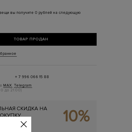
 вещи вы получите 0 рублей на следующую
ТОВАР ПРОДАН
збранное
+ 7 996 066 15 88
 в
MAX
,
Telegram
0 до 21:00)
ЬНАЯ СКИДКА НА
10%
ОКУПКУ