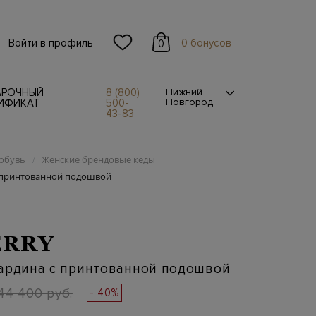
Войти в профиль
0 бонусов
0
АРОЧНЫЙ
8 (800)
Нижний
Новгород
ИФИКАТ
500-
43-83
обувь
Женские брендовые кеды
/
;принтованной подошвой
ERRY
бардина с принтованной подошвой
44 400 руб.
- 40%