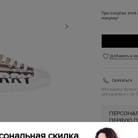
При покупке этой
покупку!
Добавить в и
Связаться
Менеджер бутика
(ежедневно с 10:0
ПЕРСОНАЛ
ПЕРВУЮ П
Подробнее
сональная скидка