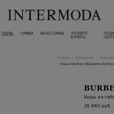
ОБУВЬ
СУМКИ
АКСЕССУАРЫ
УСПЕЙТЕ
ПОД
КУПИТЬ
СЕРТ
Главная
Женщинам
Женская 
/
/
Кеды из&nbsp;габардина с&nbsp
/
BURB
Кеды из га
26 640 руб.