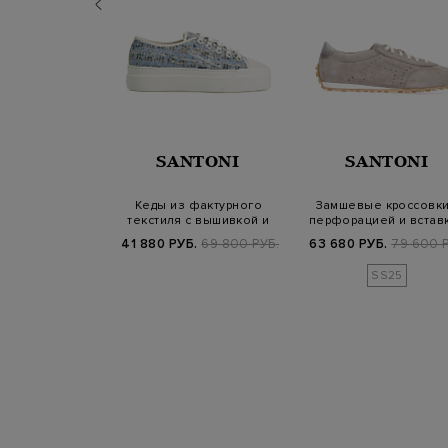
MIATA
SANTONI
SANTONI
кеды Micol с
Кеды из фактурного
Замшевые кроссовки
логотипами из
текстиля с вышивкой и
перфорацией и встав
кожи
литой подошво…
из кожи Ve…
800 РУБ.
41 880 РУБ.
69 800 РУБ.
63 680 РУБ.
79 600 Р
25/26
SS25