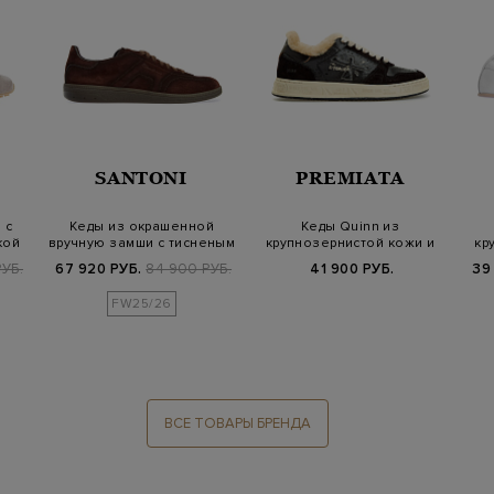
SANTONI
PREMIATA
 с
Кеды из окрашенной
Кеды Quinn из
кой
вручную замши с тисненым
крупнозернистой кожи и
кр
логотипом
замши с меховой п…
УБ.
67 920 РУБ.
84 900 РУБ.
41 900 РУБ.
39
FW25/26
ВСЕ ТОВАРЫ БРЕНДА