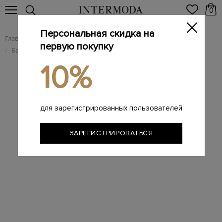
0
Персональная скидка на
Главная
Мужчинам
Брендовая мужская обувь
/
/
первую покупку
Брендовые мужские лоферы
лоферы
/
/
10%
для зарегистрированных пользователей
ЗАРЕГИСТРИРОВАТЬСЯ