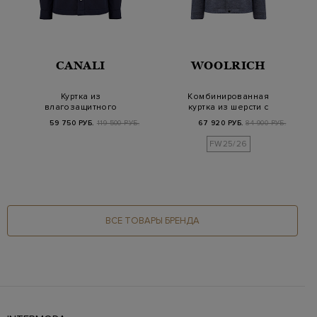
CANALI
WOOLRICH
Куртка из
Комбинированная
влагозащитного
куртка из шерсти с
матового нейлона с
влагозащитной
59 750 РУБ.
119 500 РУБ.
67 920 РУБ.
84 900 РУБ.
накладными…
встав…
FW25/26
ВСЕ ТОВАРЫ БРЕНДА