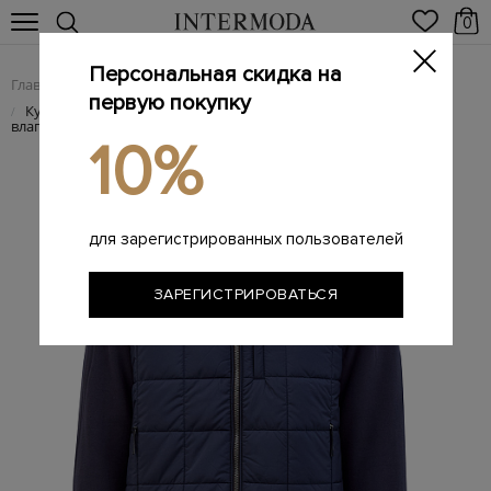
0
Персональная скидка на
Главная
Мужчинам
Одежда
Куртки
/
/
/
первую покупку
Куртка Griffin из утепленного футера и стеганой
/
влагостойкой тафты
10%
для зарегистрированных пользователей
ЗАРЕГИСТРИРОВАТЬСЯ