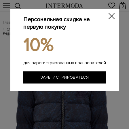
0
Персональная скидка на
Главная
Мужчинам
Одежда
Пуховики
/
/
/
первую покупку
Стеганый пуховик с узором пейсли и вышитым логотипом
/
Pegaso
10%
для зарегистрированных пользователей
ЗАРЕГИСТРИРОВАТЬСЯ