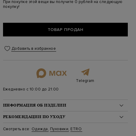
При покупке этой вещи вы получите 0 рублей на следующую
покупку!
ТОВАР ПРОДАН
Добавить в избранное
Telegram
Ежедневно с 10:00 до 21:00
ИНФОРМАЦИЯ ОБ ИЗДЕЛИИ
Материал: полиамид 100%, пух 85%, перо 15%
РЕКОМЕНДАЦИИ ПО УХОДУ
На модели: 188/90/79/99 на модели размер L
Стиль: Бомберы, Классическая длина, С принтом
Стирка: Деликатная стирка при температуре воды до 30
Смотреть все:
Одежда
,
Пуховики
,
ETRO
Цвет: Синий
градусов