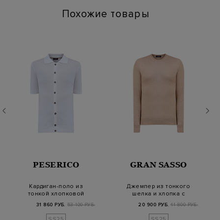
Похожие товары
PESERICO
GRAN SASSO
Кардиган-поло из
Джемпер из тонкого
тонкой хлопковой
шелка и хлопка с
пряжи на пуговицах
контрастной оканто…
31 860 РУБ.
53 100 РУБ.
20 900 РУБ.
41 800 РУБ.
SS25
SS25