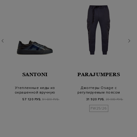
SANTONI
PARAJUMPERS
Утепленные кеды из
Джоггеры Osage с
окрашенной вручную
регулируемым поясом
кожи с эффектом…
и съемным брелоко…
57 120 РУБ.
81 600 РУБ.
31 920 РУБ.
39 900 РУБ.
FW25/26