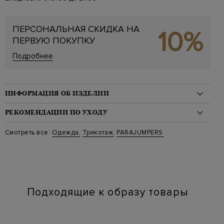
ПЕРСОНАЛЬНАЯ СКИДКА НА
10%
ПЕРВУЮ ПОКУПКУ
Подробнее
ИНФОРМАЦИЯ ОБ ИЗДЕЛИИ
Материал: полиэстер 100%
РЕКОМЕНДАЦИИ ПО УХОДУ
На модели: 190/107/78/104 на модели размер XL
Стиль: Толстовки
Стирка: Стирка запрещена
Смотреть все:
Одежда
,
Трикотаж
,
PARAJUMPERS
Цвет: Синий
Отбеливание: Отбеливание запрещено
Артикул: wmpmhyrb02 710
Сушка: Барабанная сушка запрещена
Длина изделия: 68
Химчистка: Деликатная сухая чистка для символа "P"
Наличие карманов: Да
Глажение: Глажка запрещена
Подходящие к образу товары