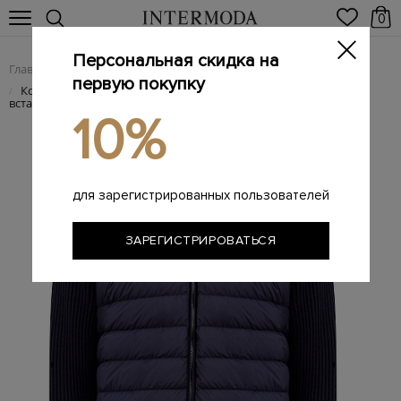
0
Персональная скидка на
Главная
Мужчинам
Одежда
Трикотаж
/
/
/
первую покупку
Комбинированная толстовка из шерсти с утепленной
/
вставкой
10%
для зарегистрированных пользователей
ЗАРЕГИСТРИРОВАТЬСЯ